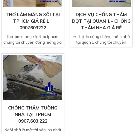
THỢ LÀM MÁNG XỐI TẠI
DỊCH VỤ CHỐNG THẤM
TPHCM GIÁ RẺ LH
DỘT TẠI QUẬN 1 - CHỐNG
0907603222
THẤM NHÀ GIÁ RẺ
Thợ làm máng xối ở tại tphcm,
⇒ Thợ thi công chống thấm nhà
chúng tôi chuyên đóng máng xối
tại quận 1 chúng tôi chuyên
nước cho mái nhà...
cung cấp dịch vụ chống...
CHỐNG THẤM TƯỜNG
NHÀ TẠI TPHCM
0907.603.222
Ngôi nhà là một tài sản lớn nhất