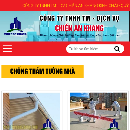
CÔNG TY TNHH TM - DV CHIẾN AN KHANG KÍNH CHÀO QUÝ KH
CHỐNG THẤM TƯỜNG NHÀ