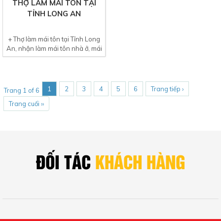
Thợ làm mái tôn tại Tp Thủ Dầu
+ Thợ làm mái tôn tại Tỉnh Long
Một, nhận thi công làm mái tôn
An, nhận làm mái tôn nhà ở, mái
nhà phố, làm mái...
tôn nhà xưởng,...
1
2
3
4
5
6
Trang tiếp ›
Trang 1 of 6
Trang cuối ››
ĐỐI TÁC
KHÁCH HÀNG