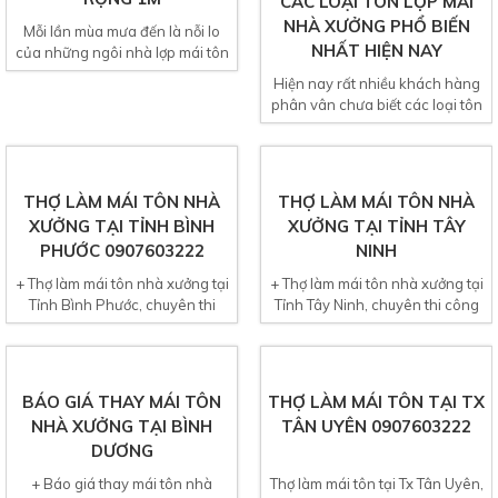
Mỗi lần mùa mưa đến là nỗi lo
Loại keo chống dột mái tôn được
của những ngôi nhà lợp mái tôn
khách hàng tin tưởng và sử
cũ lâu năm không...
dụng phổ biến nhất...
CÁC LOẠI TÔN LỢP MÁI
THỢ LÀM MÁI TÔN NHÀ
NHÀ XƯỞNG PHỔ BIẾN
XƯỞNG TẠI TỈNH BÌNH
NHẤT HIỆN NAY
PHƯỚC 0907603222
Hiện nay rất nhiều khách hàng
+ Thợ làm mái tôn nhà xưởng tại
phân vân chưa biết các loại tôn
Tỉnh Bình Phước, chuyên thi
lợp mái nhà xưởng...
công lợp mái tôn nhà...
THỢ LÀM MÁI TÔN NHÀ
BÁO GIÁ THAY MÁI TÔN
XƯỞNG TẠI TỈNH TÂY
NHÀ XƯỞNG TẠI BÌNH
NINH
DƯƠNG
+ Thợ làm mái tôn nhà xưởng tại
+ Báo giá thay mái tôn nhà
Tỉnh Tây Ninh, chuyên thi công
xưởng tại bình dương, công ty
thay mái tôn nhà xưởng,...
chuyên thay mái tôn nhà
xưởng...