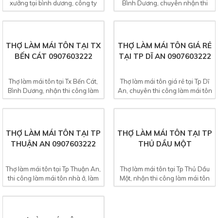
THỢ LÀM MÁI TÔN TẠI TX
THỢ LÀM MÁI TÔN TẠI TX
TÂN UYÊN 0907603222
BẾN CÁT 0907603222
Thợ làm mái tôn tại Tx Tân Uyên,
Thợ làm mái tôn tại Tx Bến Cát,
Bình Dương, chuyên nhận thi
Bình Dương, nhận thi công làm
công mái tôn nhà ở,...
mái tôn nhà ở, làm...
THỢ LÀM MÁI TÔN GIÁ RẺ
THỢ LÀM MÁI TÔN TẠI TP
TẠI TP DĨ AN 0907603222
THUẬN AN 0907603222
Thợ làm mái tôn giá rẻ tại Tp Dĩ
Thợ làm mái tôn tại Tp Thuận An,
An, chuyên thi công làm mái tôn
thi công làm mái tôn nhà ở, làm
nhà ở, nhà xưởng,...
mái tôn nhà trọ,...
THỢ LÀM MÁI TÔN TẠI TP
THỢ LÀM MÁI TÔN TẠI
THỦ DẦU MỘT
TỈNH LONG AN