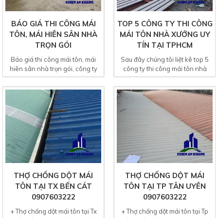
BÁO GIÁ THI CÔNG MÁI
TOP 5 CÔNG TY THI CÔNG
TÔN, MÁI HIÊN SÂN NHÀ
MÁI TÔN NHÀ XƯỞNG UY
TRỌN GÓI
TÍN TẠI TPHCM
Báo giá thi công mái tôn, mái
Sau đây chúng tôi liệt kê top 5
hiên sân nhà trọn gói, công ty
công ty thi công mái tôn nhà
chuyên khảo sát và báo...
xưởng uy tín tại TpHCM...
THỢ CHỐNG DỘT MÁI
THỢ CHỐNG DỘT MÁI
TÔN TẠI TX BẾN CÁT
TÔN TẠI TP TÂN UYÊN
0907603222
0907603222
+ Thợ chống dột mái tôn tại Tx
+ Thợ chống dột mái tôn tại Tp