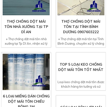
THỢ CHỐNG DỘT MÁI
THỢ CHỐNG DỘT MÁI
TÔN NHÀ XƯỞNG TẠI TP
TÔN TẠI TỈNH BÌNH
DĨ AN
DƯƠNG 0907603222
+ Thợ chống dột mái tôn nhà
+ Thợ chống dột mái tôn tại Tỉnh
xưởng tại Tp Dĩ An, nhận xử lý
Bình Dương, chuyên xử lý chống
chống thấm dột mái...
dột mái tôn...
6 LOẠI MIẾNG DÁN CHỐNG
TOP 5 LOẠI KEO CHỐNG
DỘT MÁI TÔN CHIỀU
DỘT MÁI TÔN TỐT NHẤT
RỘNG 1M