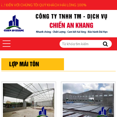
 ĐẾN VỚI CHÚNG TÔI QUÝ KHÁCH HÀI LÒNG 100%
LỢP MÁI TÔN