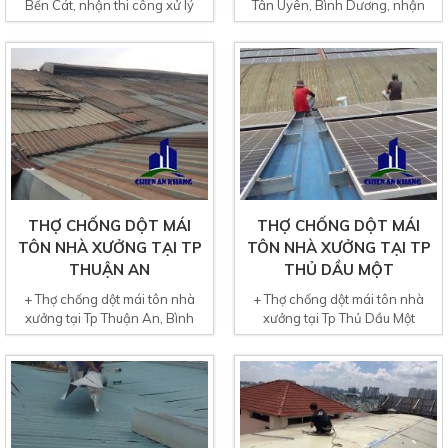
Bến Cát, nhận thi công xử lý
Tân Uyên, Bình Dương, nhận
chống dột mái tôn...
chống dột mái tôn nhà...
THỢ CHỐNG DỘT MÁI
THỢ CHỐNG DỘT MÁI
TÔN NHÀ XƯỞNG TẠI TP
TÔN NHÀ XƯỞNG TẠI TP
THUẬN AN
THỦ DẦU MỘT
+ Thợ chống dột mái tôn nhà
+ Thợ chống dột mái tôn nhà
xưởng tại Tp Thuận An, Bình
xưởng tại Tp Thủ Dầu Một
Dương, chuyên xử lý chống...
chuyên xử lý chống dột...