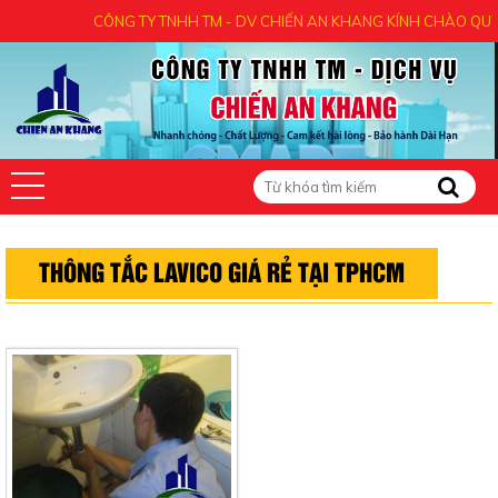
CÔNG TY TNHH TM - DV CHIẾN AN KHANG KÍNH CHÀO QUÝ K
THÔNG TẮC LAVICO GIÁ RẺ TẠI TPHCM