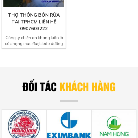
THỢ THÔNG BỒN RỬA
TẠI TPHCM LIÊN HỆ
0907603222
Công ty chiến an khang luôn là
các hạng mục được bảo dưỡng
thường xuyên. Bồn...
ĐỐI TÁC
KHÁCH HÀNG