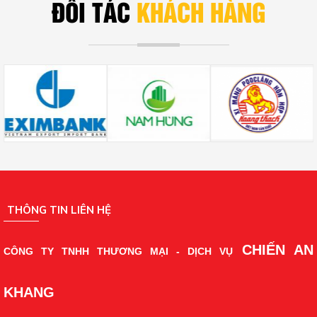
ĐỐI TÁC
KHÁCH HÀNG
THÔNG TIN LIÊN HỆ
CHIẾN AN
CÔNG TY TNHH THƯƠNG MẠI - DỊCH VỤ
KHANG