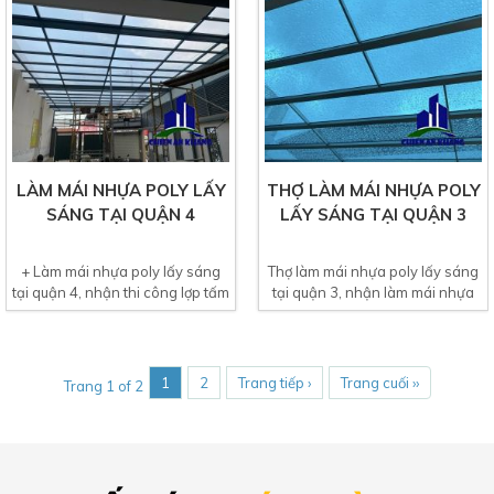
LÀM MÁI NHỰA POLY LẤY
THỢ LÀM MÁI NHỰA POLY
SÁNG TẠI QUẬN 4
LẤY SÁNG TẠI QUẬN 3
+ Làm mái nhựa poly lấy sáng
Thợ làm mái nhựa poly lấy sáng
tại quận 4, nhận thi công lợp tấm
tại quận 3, nhận làm mái nhựa
nhựa poly lấy ánh...
poly cho tất cả các...
1
2
Trang tiếp ›
Trang cuối ››
Trang 1 of 2