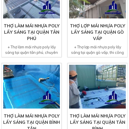
THỢ LÀM MÁI NHỰA POLY
THỢ LỢP MÁI NHỰA POLY
LẤY SÁNG TẠI QUẬN TÂN
LẤY SÁNG TẠI QUẬN GÒ
PHÚ
VẤP
+ Thợ làm mái nhựa poly lấy
+ Thợ lợp mái nhựa poly lấy
sáng tại quận tân phú, chuyên
sáng tại quận gò vấp, thi công
thi công tấm lợp mái...
lợp tấm nhựa thông...
THỢ LÀM MÁI NHỰA POLY
THỢ LÀM MÁI NHỰA POLY
LẤY SÁNG TẠI QUẬN BÌNH
LẤY SÁNG TẠI QUẬN TÂN
TÂN
BÌNH