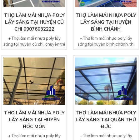
THỢ LÀM MÁI NHỰA POLY
THỢ LÀM MÁI NHỰA POLY
LẤY SÁNG TẠI HUYỆN CỦ
LẤY SÁNG TẠI HUYỆN
CHI 09076032222
BÌNH CHÁNH
+ Thợ làm mái nhựa poly lấy
+ Thợ làm mái nhựa poly lấy
sáng tại huyện củ chi, chuyên thi
sáng tại huyện bình chánh, thi
công tấm lợp mái...
công tấm lợp mái lấy...
THỢ LÀM MÁI NHỰA POLY
THỢ LÀM MÁI NHỰA POLY
LẤY SÁNG TẠI HUYỆN
LẤY SÁNG TẠI QUẬN THỦ
HÓC MÔN
ĐỨC
+ Thợ làm mái nhựa poly lấy
+ Thợ làm mái nhựa poly lấy