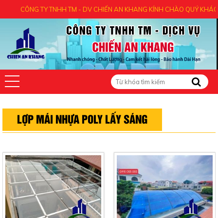
CÔNG TY TNHH TM - DV CHIẾN AN KHANG KÍNH CHÀO QUÝ KHÁCH - CẢM 
LỢP MÁI NHỰA POLY LẤY SÁNG