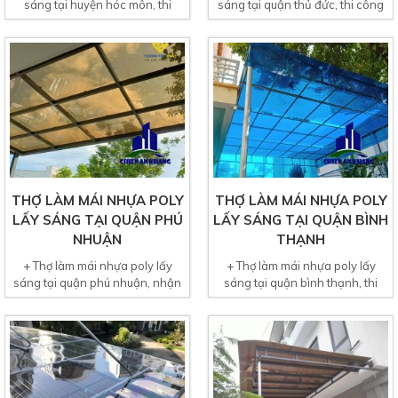
sáng tại huyện hóc môn, thi
sáng tại quận thủ đức, thi công
công bắn tấm lợp mái nhựa...
tấm lợp mái nhựa...
THỢ LÀM MÁI NHỰA POLY
THỢ LÀM MÁI NHỰA POLY
LẤY SÁNG TẠI QUẬN PHÚ
LẤY SÁNG TẠI QUẬN BÌNH
NHUẬN
THẠNH
+ Thợ làm mái nhựa poly lấy
+ Thợ làm mái nhựa poly lấy
sáng tại quận phú nhuận, nhận
sáng tại quận bình thạnh, thi
thi công tất cả công...
công gia công khung sắt,...