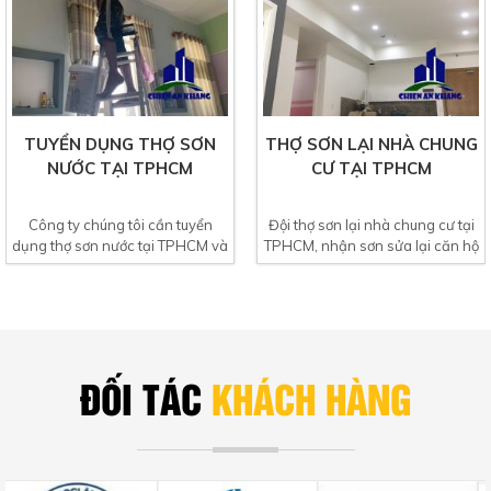
TUYỂN DỤNG THỢ SƠN
THỢ SƠN LẠI NHÀ CHUNG
NƯỚC TẠI TPHCM
CƯ TẠI TPHCM
Công ty chúng tôi cần tuyển
Đội thợ sơn lại nhà chung cư tại
dụng thợ sơn nước tại TPHCM và
TPHCM, nhận sơn sửa lại căn hộ
Khu vực phía nam. Là...
chung cư cao cấp,...
ĐỐI TÁC
KHÁCH HÀNG