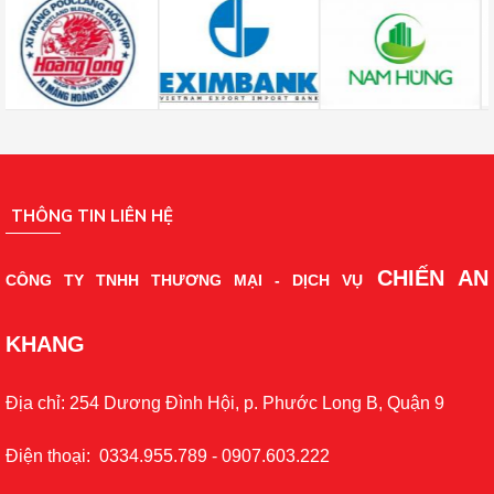
THÔNG TIN LIÊN HỆ
CHIẾN AN
CÔNG TY TNHH THƯƠNG MẠI - DỊCH VỤ
KHANG
Địa chỉ: 254 Dương Đình Hội, p. Phước Long B, Quận 9
Điện thoại: 0334.955.789 - 0907.603.222