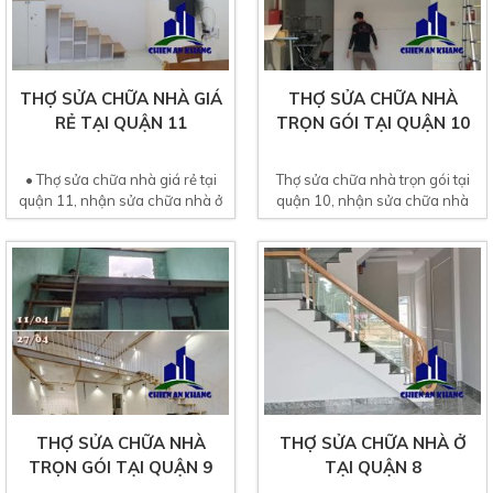
THỢ SỬA CHỮA NHÀ GIÁ
THỢ SỬA CHỮA NHÀ
RẺ TẠI QUẬN 11
TRỌN GÓI TẠI QUẬN 10
• Thợ sửa chữa nhà giá rẻ tại
Thợ sửa chữa nhà trọn gói tại
quận 11, nhận sửa chữa nhà ở
quận 10, nhận sửa chữa nhà
dân dụng, sửa...
cấp 4, nhà lầu, sửa...
THỢ SỬA CHỮA NHÀ
THỢ SỬA CHỮA NHÀ Ở
TRỌN GÓI TẠI QUẬN 9
TẠI QUẬN 8