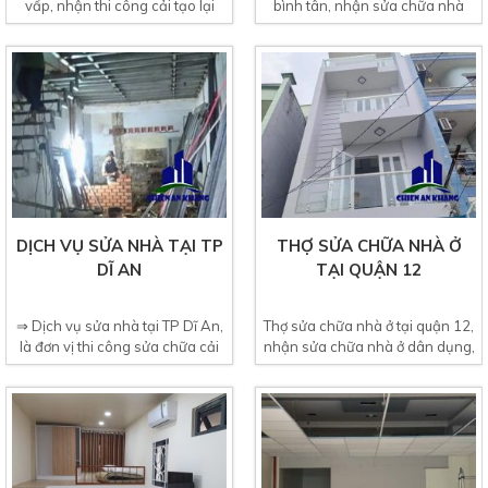
vấp, nhận thi công cải tạo lại
bình tân, nhận sửa chữa nhà
nhà cũ trọn gói...
cấp 4, nhà biệt thự,...
DỊCH VỤ SỬA NHÀ TẠI TP
THỢ SỬA CHỮA NHÀ Ở
DĨ AN
TẠI QUẬN 12
⇒ Dịch vụ sửa nhà tại TP Dĩ An,
Thợ sửa chữa nhà ở tại quận 12,
là đơn vị thi công sửa chữa cải
nhận sửa chữa nhà ở dân dụng,
tạo nhà cũ...
sửa chữa nhà...