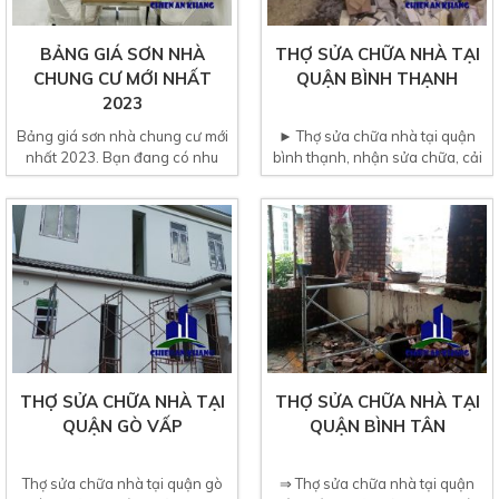
BẢNG GIÁ SƠN NHÀ
THỢ SỬA CHỮA NHÀ TẠI
CHUNG CƯ MỚI NHẤT
QUẬN BÌNH THẠNH
2023
Bảng giá sơn nhà chung cư mới
► Thợ sửa chữa nhà tại quận
nhất 2023. Bạn đang có nhu
bình thạnh, nhận sửa chữa, cải
cầu sơn lại căn hộ chung...
tạo lại nhà cũ...
THỢ SỬA CHỮA NHÀ TẠI
THỢ SỬA CHỮA NHÀ TẠI
QUẬN GÒ VẤP
QUẬN BÌNH TÂN
Thợ sửa chữa nhà tại quận gò
⇒ Thợ sửa chữa nhà tại quận