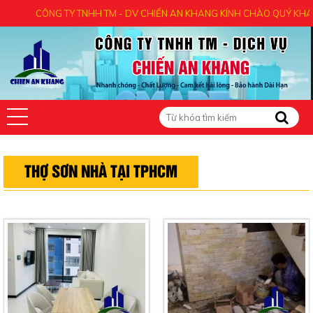
CÔNG TY TNHH TM - DV CHIẾN AN KHANG KÍNH CHÀO QUÝ KHÁCH - 
THỢ SƠN NHÀ TẠI TPHCM