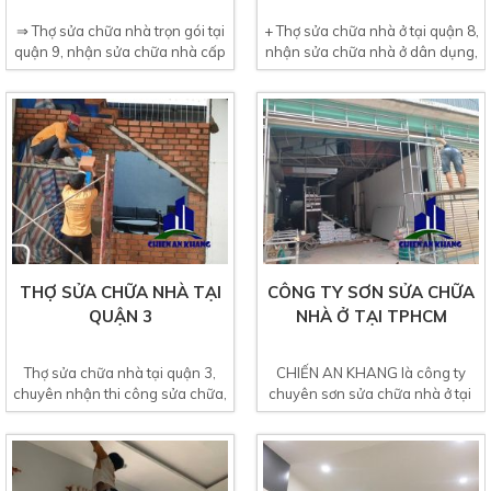
⇒ Thợ sửa chữa nhà trọn gói tại
+ Thợ sửa chữa nhà ở tại quận 8,
quận 9, nhận sửa chữa nhà cấp
nhận sửa chữa nhà ở dân dụng,
4, sửa nhà...
nhà lầu, nhà...
THỢ SỬA CHỮA NHÀ TẠI
CÔNG TY SƠN SỬA CHỮA
QUẬN 3
NHÀ Ở TẠI TPHCM
Thợ sửa chữa nhà tại quận 3,
CHIẾN AN KHANG là công ty
chuyên nhận thi công sửa chữa,
chuyên sơn sửa chữa nhà ở tại
cải tạo nhà ở lâu...
TPHCM, sơn sửa chữa nhà...