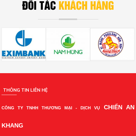
ĐỐI TÁC
KHÁCH HÀNG
THÔNG TIN LIÊN HỆ
CHIẾN AN
CÔNG TY TNHH THƯƠNG MẠI - DỊCH VỤ
KHANG