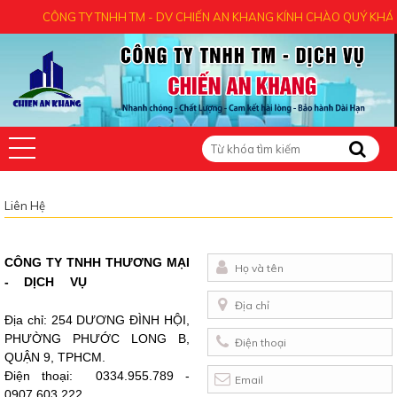
CÔNG TY TNHH TM - DV CHIẾN AN KHANG KÍNH CHÀO QUÝ KHÁCH 
Liên Hệ
CÔNG TY TNHH THƯƠNG MẠI
CHIẾN AN
- DỊCH VỤ
KHANG
Địa chỉ:
254 DƯƠNG ĐÌNH HỘI,
PHƯỜNG PHƯỚC LONG B,
QUẬN 9, TPHCM.
Điện thoại:
0334.955.789
-
0907.603.222