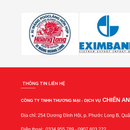
THÔNG TIN LIÊN HỆ
CHIẾN A
CÔNG TY TNHH THƯƠNG MẠI - DỊCH VỤ
Địa chỉ: 254 Dương Đình Hội, p. Phước Long B, Quậ
Điện thoại: 0334.955.789 - 0907.603.222