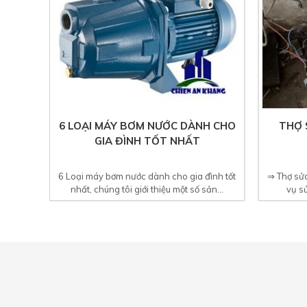
6 LOẠI MÁY BƠM NƯỚC DÀNH CHO
THỢ 
GIA ĐÌNH TỐT NHẤT
6 Loại máy bơm nước dành cho gia đình tốt
⇒ Thợ sửa
nhất, chúng tôi giới thiệu một số sản...
vụ s