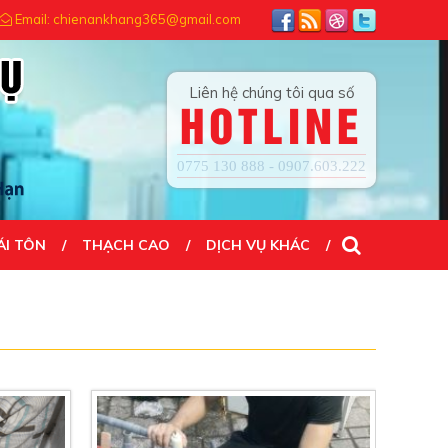
 TẠO NÊN THÀNH CÔNG...! ĐẾN VỚI CHÚNG TÔI QUÝ KHÁCH HÀI LÒNG 
Email: chienankhang365@gmail.com
Liên hệ chúng tôi qua số
HOTLINE
0775 130 888 - 0907.603.222
ÁI TÔN
THẠCH CAO
DỊCH VỤ KHÁC