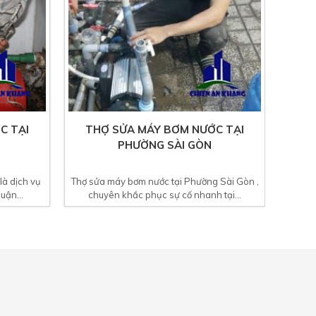
C TẠI
THỢ SỬA MÁY BƠM NƯỚC TẠI
PHƯỜNG SÀI GÒN
à dịch vụ
Thợ sửa máy bơm nước tại Phường Sài Gòn ,
uận...
chuyên khắc phục sự cố nhanh tại...