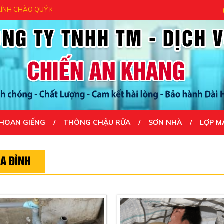
HÀO QUÝ KHÁCH - CẢM ƠN QUÝ KHÁCH ĐÃ ĐẾN VỚI CHÚNG TÔI- UY TÍN
HOAN GIẾNG
THÔNG CHẬU RỬA
SƠN NHÀ
LỢP M
A ĐÌNH