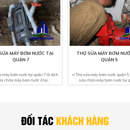
SỬA MÁY BƠM NƯỚC TẠI
THỢ SỬA MÁY BƠM NƯỚ
QUẬN 7
QUẬN 5
 máy bơm nước tại quận 7 là dịch
⇒ Thợ sửa máy bơm nước quận 5 l
ửa chữa máy bơm nước ở tại...
sửa chữa máy bơm nước tại q
ĐỐI TÁC
KHÁCH HÀNG