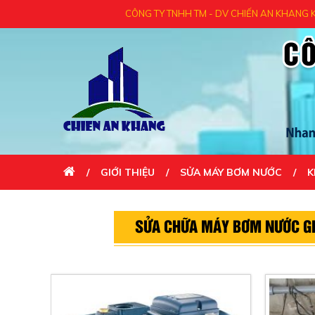
CÔNG TY TNHH TM - DV CHIẾN AN KHANG KÍNH C
GIỚI THIỆU
SỬA MÁY BƠM NƯỚC
K
LIÊN HỆ
SỬA CHỮA MÁY BƠM NƯỚC GI