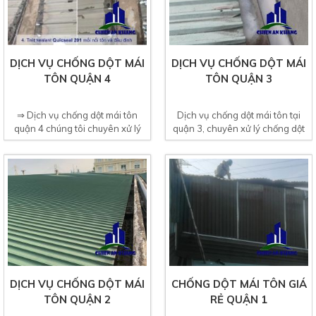
DỊCH VỤ CHỐNG DỘT MÁI
DỊCH VỤ CHỐNG DỘT MÁI
TÔN QUẬN 4
TÔN QUẬN 3
⇒ Dịch vụ chống dột mái tôn
Dịch vụ chống dột mái tôn tại
quận 4 chúng tôi chuyên xử lý
quận 3, chuyên xử lý chống dột
chống dột mái tôn,...
mái tôn, mái ngói,...
DỊCH VỤ CHỐNG DỘT MÁI
CHỐNG DỘT MÁI TÔN GIÁ
TÔN QUẬN 2
RẺ QUẬN 1