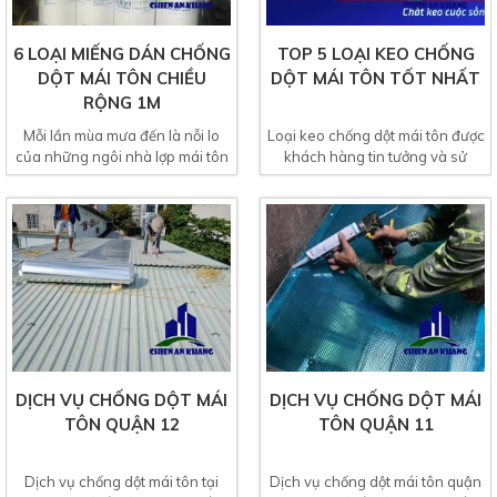
6 LOẠI MIẾNG DÁN CHỐNG
TOP 5 LOẠI KEO CHỐNG
DỘT MÁI TÔN CHIỀU
DỘT MÁI TÔN TỐT NHẤT
RỘNG 1M
Mỗi lần mùa mưa đến là nỗi lo
Loại keo chống dột mái tôn được
của những ngôi nhà lợp mái tôn
khách hàng tin tưởng và sử
cũ lâu năm không...
dụng phổ biến nhất...
DỊCH VỤ CHỐNG DỘT MÁI
DỊCH VỤ CHỐNG DỘT MÁI
TÔN QUẬN 12
TÔN QUẬN 11
Dịch vụ chống dột mái tôn tại
Dịch vụ chống dột mái tôn quận