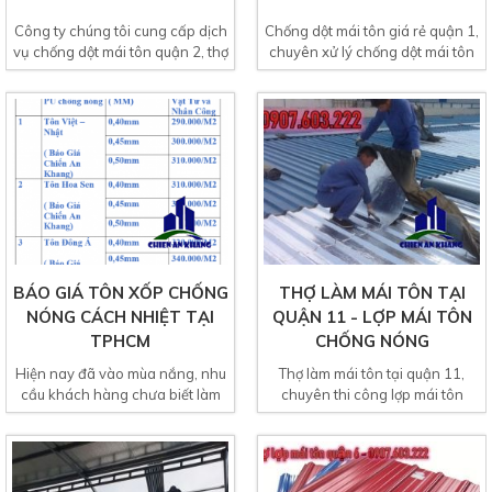
Công ty chúng tôi cung cấp dịch
Chống dột mái tôn giá rẻ quận 1,
vụ chống dột mái tôn quận 2, thợ
chuyên xử lý chống dột mái tôn
chống dột mái...
nhà ở, nhà xưởng,...
BÁO GIÁ TÔN XỐP CHỐNG
THỢ LÀM MÁI TÔN TẠI
NÓNG CÁCH NHIỆT TẠI
QUẬN 11 - LỢP MÁI TÔN
TPHCM
CHỐNG NÓNG
Hiện nay đã vào mùa nắng, nhu
Thợ làm mái tôn tại quận 11,
cầu khách hàng chưa biết làm
chuyên thi công lợp mái tôn
cách nào để chống nóng...
chống nóng ở quận 11 giá...