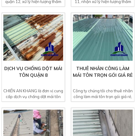
quận 12, xử lý hiện tượng thấm
11, nhận xử lý hiện tượng thấm
dột mái tôn...
dột mái tôn,...
DỊCH VỤ CHỐNG DỘT MÁI
THUÊ NHÂN CÔNG LÀM
TÔN QUẬN 8
MÁI TÔN TRỌN GÓI GIÁ RẺ
CHIẾN AN KHANG là đơn vị cung
Công ty chúng tôi cho thuê nhân
cấp dịch vụ chống dột mái tôn
công làm mái tôn trọn gói giá rẻ,
quận 8 giá rẻ. Sở...
thợ làm mái tôn...