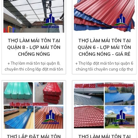
THỢ LÀM MÁI TÔN TẠI
THỢ LÀM MÁI TÔN TẠI
QUẬN 8 - LỢP MÁI TÔN
QUẬN 6 - LỢP MÁI TÔN
CHỐNG NÓNG
CHỐNG NÓNG - GIÁ RẺ
+ Thợ làm mái tôn tại quận 8,
+ Thợ lắp đặt mái tôn tại quận 6
chuyên thi công lắp đặt mái tôn
chúng tôi chuyên cung cấp thợ
chống nóng, Dịch...
làm mái tôn nhà...
THỢ LẮP ĐẶT MÁI TÔN
THỢ LÀM MÁI TÔN TẠI