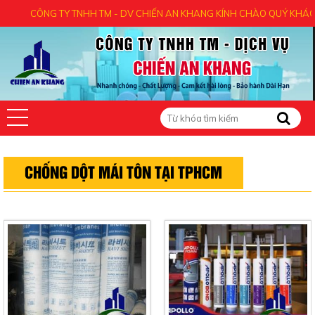
CÔNG TY TNHH TM - DV CHIẾN AN KHANG KÍNH CHÀO QUÝ KHÁCH - CẢ
CHỐNG DỘT MÁI TÔN TẠI TPHCM