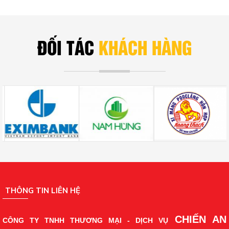
ĐỐI TÁC
KHÁCH HÀNG
THÔNG TIN LIÊN HỆ
CHIẾN AN
CÔNG TY TNHH THƯƠNG MẠI - DỊCH VỤ