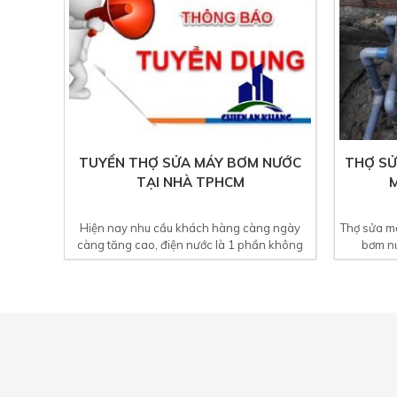
TUYỂN THỢ SỬA MÁY BƠM NƯỚC
THỢ SỬ
TẠI NHÀ TPHCM
M
Hiện nay nhu cầu khách hàng càng ngày
Thợ sửa m
càng tăng cao, điện nước là 1 phần không
bơm nư
thể...