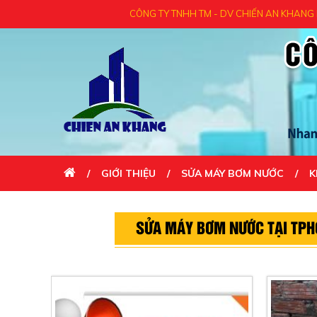
CÔNG TY TNHH TM - DV CHIẾN AN KHANG KÍNH 
GIỚI THIỆU
SỬA MÁY BƠM NƯỚC
K
LIÊN HỆ
SỬA MÁY BƠM NƯỚC TẠI TP