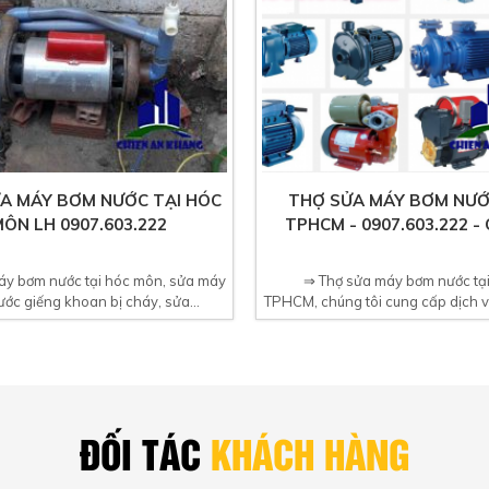
A MÁY BƠM NƯỚC TẠI HÓC
THỢ SỬA MÁY BƠM NƯỚ
ÔN LH 0907.603.222
TPHCM - 0907.603.222 - 
áy bơm nước tại hóc môn, sửa máy
⇒ Thợ sửa máy bơm nước tạ
ớc giếng khoan bị cháy, sửa...
TPHCM, chúng tôi cung cấp dịch 
bơm...
ĐỐI TÁC
KHÁCH HÀNG