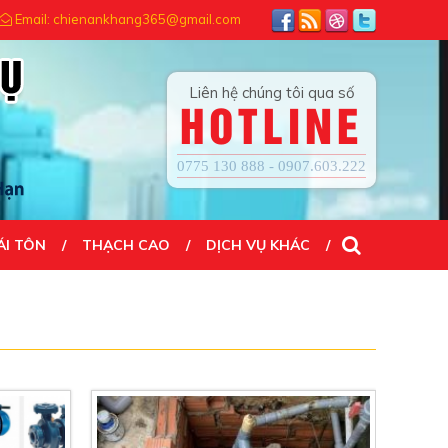
N TẠO NÊN THÀNH CÔNG...! ĐẾN VỚI CHÚNG TÔI QUÝ KHÁCH HÀI LÒNG
Email: chienankhang365@gmail.com
Liên hệ chúng tôi qua số
HOTLINE
0775 130 888 - 0907.603.222
ÁI TÔN
THẠCH CAO
DỊCH VỤ KHÁC