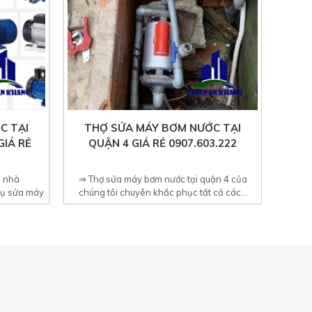
C TẠI
THỢ SỬA MÁY BƠM NƯỚC TẠI
GIÁ RẺ
QUẬN 4 GIÁ RẺ 0907.603.222
i nhà
⇒ Thợ sửa máy bơm nước tại quận 4 của
vụ sửa máy
chúng tôi chuyên khắc phục tất cả các...