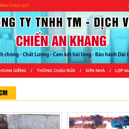
CHÀO QUÝ KHÁCH - CẢM ƠN QUÝ KHÁCH ĐÃ ĐẾN VỚI CHÚNG TÔI- UY TÍ
HOAN GIẾNG
THÔNG CHẬU RỬA
SƠN NHÀ
LỢP M
HCM