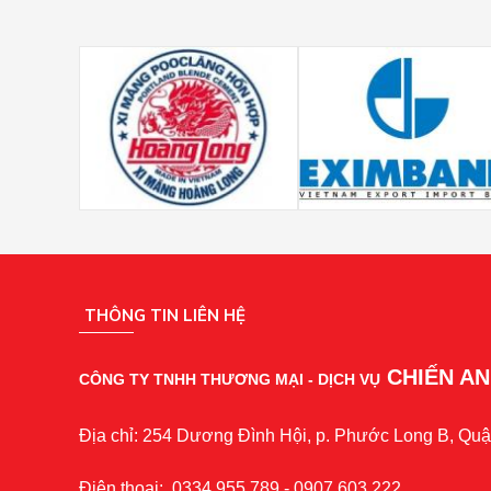
THÔNG TIN LIÊN HỆ
CHIẾN A
CÔNG TY TNHH THƯƠNG MẠI - DỊCH VỤ
Địa chỉ: 254 Dương Đình Hội, p. Phước Long B, Quậ
Điện thoại: 0334.955.789 - 0907.603.222