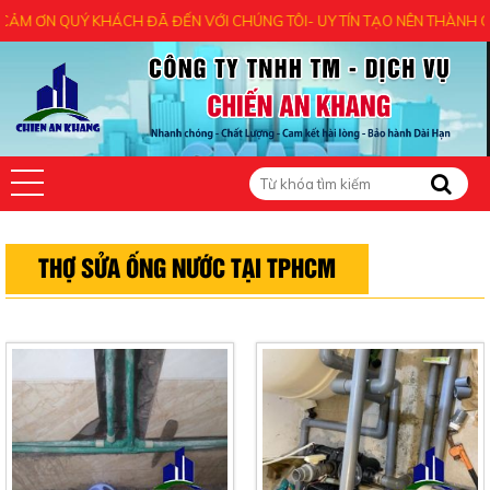
M ƠN QUÝ KHÁCH ĐÃ ĐẾN VỚI CHÚNG TÔI- UY TÍN TẠO NÊN THÀNH CÔN
THỢ SỬA ỐNG NƯỚC TẠI TPHCM