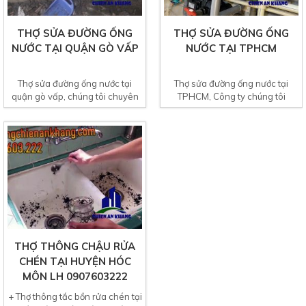
THỢ SỬA ĐƯỜNG ỐNG
THỢ SỬA ĐƯỜNG ỐNG
NƯỚC TẠI QUẬN GÒ VẤP
NƯỚC TẠI TPHCM
Thợ sửa đường ống nước tại
Thợ sửa đường ống nước tại
quận gò vấp, chúng tôi chuyên
TPHCM, Công ty chúng tôi
cung cấp thợ sửa...
chuyên nhận sửa chữa đường...
THỢ THÔNG CHẬU RỬA
CHÉN TẠI HUYỆN HÓC
MÔN LH 0907603222
+ Thợ thông tắc bồn rửa chén tại