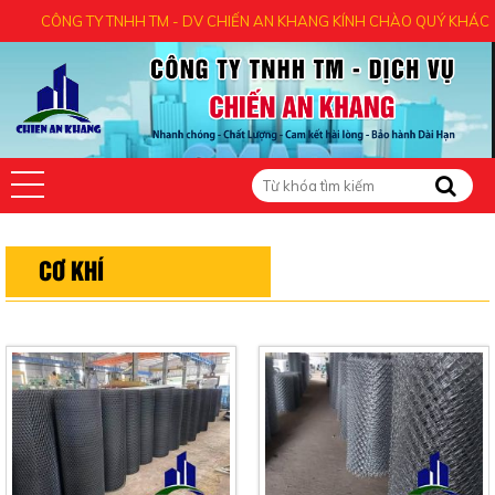
ÔNG TY TNHH TM - DV CHIẾN AN KHANG KÍNH CHÀO QUÝ KHÁCH - CẢM 
CƠ KHÍ