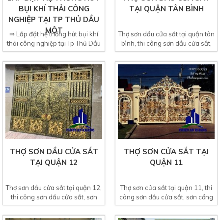
BỤI KHÍ THẢI CÔNG
TẠI QUẬN TÂN BÌNH
NGHIỆP TẠI TP THỦ DẦU
MỘT
⇒ Lắp đặt hệ thống hút bụi khí
Thợ sơn dầu cửa sắt tại quận tân
thải công nghiệp tại Tp Thủ Dầu
bình, thi công sơn dầu cửa sắt,
Một, Công...
sơn cổng sắt,...
THỢ SƠN DẦU CỬA SẮT
THỢ SƠN CỬA SẮT TẠI
TẠI QUẬN 12
QUẬN 11
Thợ sơn dầu cửa sắt tại quận 12,
Thợ sơn cửa sắt tại quận 11, thi
thi công sơn dầu cửa sắt, sơn
công sơn dầu cửa sắt, sơn cổng
cổng sắt, cầu...
sắt, cầu thang...