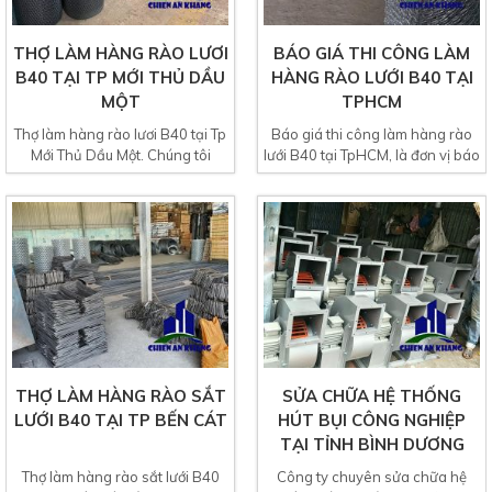
THỢ LÀM HÀNG RÀO LƯƠI
BÁO GIÁ THI CÔNG LÀM
B40 TẠI TP MỚI THỦ DẦU
HÀNG RÀO LƯỚI B40 TẠI
MỘT
TPHCM
Thợ làm hàng rào lươi B40 tại Tp
Báo giá thi công làm hàng rào
Mới Thủ Dầu Một. Chúng tôi
lưới B40 tại TpHCM, là đơn vị báo
chuyên nhận thi công...
giá và thi công hàng...
THỢ LÀM HÀNG RÀO SẮT
SỬA CHỮA HỆ THỐNG
LƯỚI B40 TẠI TP BẾN CÁT
HÚT BỤI CÔNG NGHIỆP
TẠI TỈNH BÌNH DƯƠNG
Thợ làm hàng rào sắt lưới B40
Công ty chuyên sửa chữa hệ