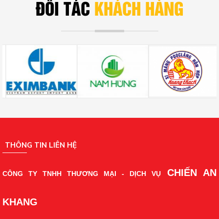
ĐỐI TÁC
KHÁCH HÀNG
THÔNG TIN LIÊN HỆ
CHIẾN AN
CÔNG TY TNHH THƯƠNG MẠI - DỊCH VỤ
KHANG