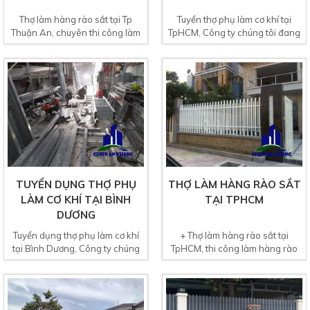
Thợ làm hàng rào sắt tại Tp
Tuyển thợ phụ làm cơ khí tại
Thuận An, chuyên thi công làm
TpHCM, Công ty chúng tôi đang
hàng rào sắt ở khu vực...
tuyển 5 thợ làm cơ khí...
TUYỂN DỤNG THỢ PHỤ
THỢ LÀM HÀNG RÀO SẮT
LÀM CƠ KHÍ TẠI BÌNH
TẠI TPHCM
DƯƠNG
Tuyển dụng thợ phụ làm cơ khí
+ Thợ làm hàng rào sắt tại
tại Bình Dương, Công ty chúng
TpHCM, thi công làm hàng rào
tôi đang cần tuyển...
sắt mỹ thuật, làm hàng rào...