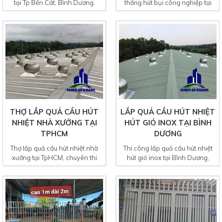
tại Tp Bến Cát, Bình Dương.
thống hút bụi công nghiệp tại
Công ty chuyên nhận thi...
tỉnh bình dương. Là...
THỢ LẮP QUẢ CẦU HÚT
LẮP QUẢ CẦU HÚT NHIỆT
NHIỆT NHÀ XƯỞNG TẠI
HÚT GIÓ INOX TẠI BÌNH
TPHCM
DƯƠNG
Thợ lắp quả cầu hút nhiệt nhà
Thi công lắp quả cầu hút nhiệt
xưởng tại TpHCM, chuyên thi
hút gió inox tại Bình Dương,
công lắp đặt quả...
nhận lắp cầu xoay...