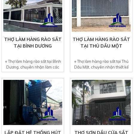
THỢ LÀM HÀNG RÀO SẮT
THỢ LÀM HÀNG RÀO SẮT
TẠI BÌNH DƯƠNG
TẠI THỦ DẦU MỘT
+ Thợ làm hàng rào sắt tại Bình
+ Thợ làm hàng rào sắt tại Thủ
Dương, chuyên nhận làm các
Dầu Một, chuyên nhận thiết kế
loại mẫu hàng rào sắt...
thi công hàng rào...
LẮP ĐẶT HỆ THỐNG HÚT
THỢ SƠN DẦU CỬA SẮT