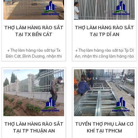
THỢ LÀM HÀNG RÀO SẮT
THỢ LÀM HÀNG RÀO SẮT
TẠI TX BẾN CÁT
TẠI TP DĨ AN
+ Thợ làm hàng rào sắt tại Tx
+ Thợ làm hàng rào sắt tại Tp Dĩ
Bến Cát, Bình Dương, nhận thi
An, nhận thi công làm hàng rào
công làm hàng rào sắt,...
sắt, làm lan can sắt,...
THỢ LÀM HÀNG RÀO SẮT
TUYỂN THỢ PHỤ LÀM CƠ
TẠI TP THUẬN AN
KHÍ TẠI TPHCM