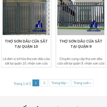
THỢ SƠN DẦU CỬA SẮT
THỢ SƠN DẦU CỬA SẮT
TẠI QUẬN 10
TẠI QUẬN 9
Là đơn vị sở hữu thợ sơn dầu cửa
Chuyên cung cấp thợ sơn dầu
sắt tại quận 10, nhận sơn cửa
cửa sắt tại quận 9, nhận sơn cửa
cổng sắt,...
cổng sắt, hàng...
1
2
Trang tiếp ›
Trang cuối ››
Trang 1 of 2