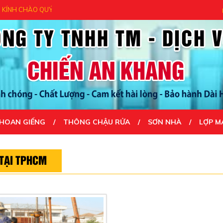
 CHÀO QUÝ KHÁCH - CẢM ƠN QUÝ KHÁCH ĐÃ ĐẾN VỚI CHÚNG TÔI- UY T
HOAN GIẾNG
THÔNG CHẬU RỬA
SƠN NHÀ
LỢP M
 TẠI TPHCM