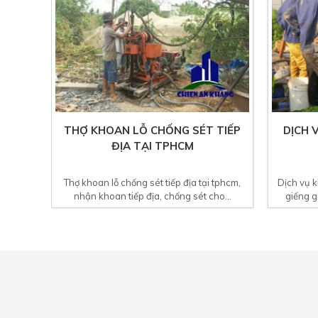
THỢ KHOAN LỖ CHỐNG SÉT TIẾP
DỊCH 
ĐỊA TẠI TPHCM
Thợ khoan lỗ chống sét tiếp địa tại tphcm,
Dịch vụ k
nhận khoan tiếp địa, chống sét cho...
giếng gi