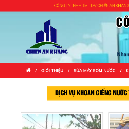
CÔNG TY TNHH TM - DV CHIẾN AN KHANG KÍNH
GIỚI THIỆU
SỬA MÁY BƠM NƯỚC
K
LIÊN HỆ
DỊCH VỤ KHOAN GIẾNG NƯỚC