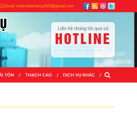
ÍN TẠO NÊN THÀNH CÔNG...! ĐẾN VỚI CHÚNG TÔI QUÝ KHÁCH HÀI LÒN
Email: chienankhang365@gmail.com
Liên hệ chúng tôi qua số
HOTLINE
0775 130 888 - 0907.603.222
ÁI TÔN
THẠCH CAO
DỊCH VỤ KHÁC