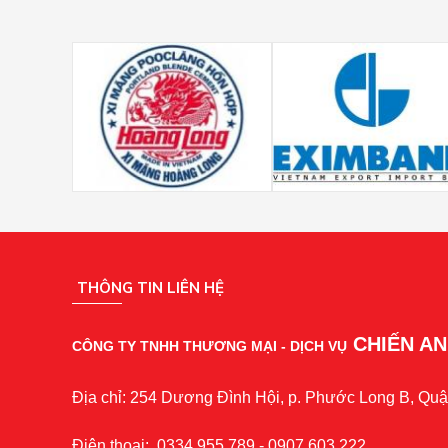
THÔNG TIN LIÊN HỆ
CHIẾN A
CÔNG TY TNHH THƯƠNG MẠI - DỊCH VỤ
Địa chỉ: 254 Dương Đình Hội, p. Phước Long B, Quậ
Điện thoại: 0334.955.789 - 0907.603.222