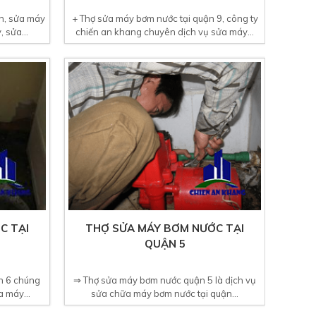
n, sửa máy
+ Thợ sửa máy bơm nước tại quận 9, công ty
 sửa...
chiến an khang chuyên dịch vụ sửa máy...
C TẠI
THỢ SỬA MÁY BƠM NƯỚC TẠI
QUẬN 5
n 6 chúng
⇒ Thợ sửa máy bơm nước quận 5 là dịch vụ
 máy...
sửa chữa máy bơm nước tại quận...