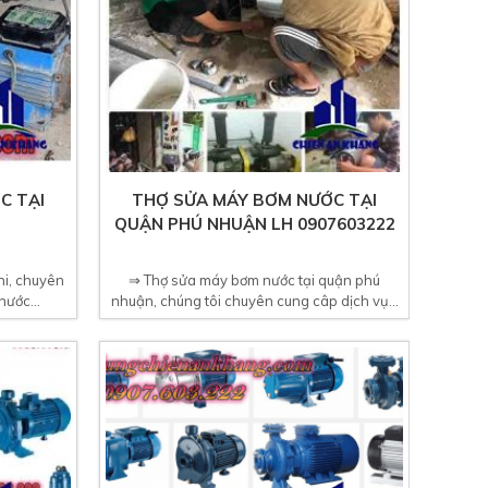
C TẠI
THỢ SỬA MÁY BƠM NƯỚC TẠI
QUẬN PHÚ NHUẬN LH 0907603222
hi, chuyên
⇒ Thợ sửa máy bơm nước tại quận phú
ước...
nhuận, chúng tôi chuyên cung câp dịch vụ...