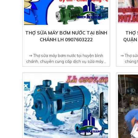
THỢ SỬA MÁY BƠM NƯỚC TẠI BÌNH
THỢ 
CHÁNH LH 0907603222
QUẬN 
⇒ Thợ sửa máy bơm nước tại huyện bình
⇒ Thợ sử
chánh, chuyên cung cấp dịch vụ sửa máy...
chúng 