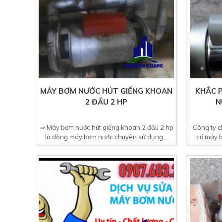
MÁY BƠM NƯỚC HÚT GIẾNG KHOAN
KHẮC 
2 ĐẦU 2 HP
N
⇒ Máy bơm nước hút giếng khoan 2 đầu 2 hp
Công ty c
là dòng máy bơm nước chuyên sử dụng...
cố máy b