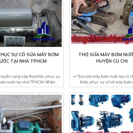
PHỤC SỰ CỐ SỬA MÁY BƠM
THỢ SỬA MÁY BƠM NƯỚ
ƯỚC TẠI NHÀ TPHCM
HUYỆN CỦ CHI
huyên cung cấp thợ khắc phục sự
⇒ Thợ sửa máy bơm nước tại củ c
ơm nước tại nhà TPHCM. Nhận...
khắc phục sự cố về máy bơm n