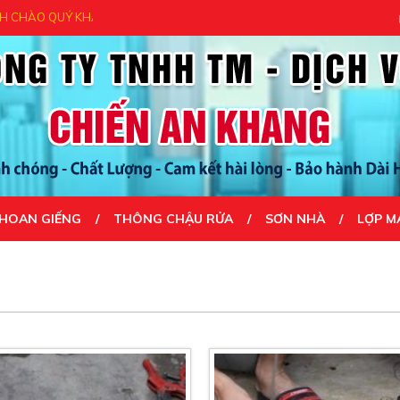
H - CẢM ƠN QUÝ KHÁCH ĐÃ ĐẾN VỚI CHÚNG TÔI- UY TÍN TẠO NÊN THÀN
HOAN GIẾNG
THÔNG CHẬU RỬA
SƠN NHÀ
LỢP M