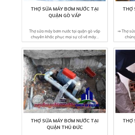
THỢ SỬA MÁY BƠM NƯỚC TẠI
THỢ 
QUẬN GÒ VẤP
Thợ sửa máy bơm nước tại quận gò vấp
⇒ Thợ sửa
chuyên khắc phục mọi sự cố về máy...
chúng
THỢ SỬA MÁY BƠM NƯỚC TẠI
THỢ 
QUẬN THỦ ĐỨC