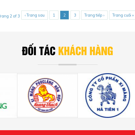
‹ Trang sau
1
2
3
Trang tiếp ›
Trang cuối ››
rang 2 of 3
ĐỐI TÁC
KHÁCH HÀNG