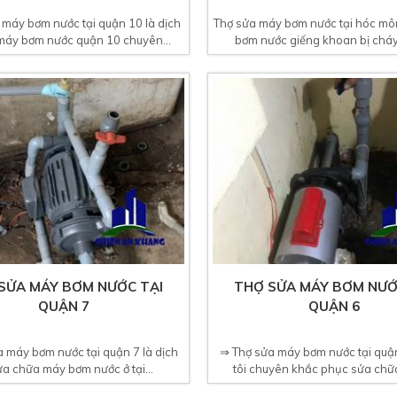
 máy bơm nước tại quận 10 là dịch
Thợ sửa máy bơm nước tại hóc mô
máy bơm nước quận 10 chuyên...
bơm nước giếng khoan bị cháy,
SỬA MÁY BƠM NƯỚC TẠI
THỢ SỬA MÁY BƠM NƯỚ
QUẬN 7
QUẬN 6
 máy bơm nước tại quận 7 là dịch
⇒ Thợ sửa máy bơm nước tại quậ
ửa chữa máy bơm nước ở tại...
tôi chuyên khắc phục sửa chữa