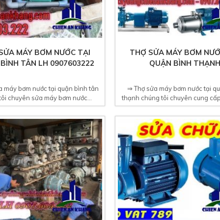
SỬA MÁY BƠM NƯỚC TẠI
THỢ SỬA MÁY BƠM NƯỚ
BÌNH TÂN LH 0907603222
QUẬN BÌNH THẠN
a máy bơm nước tại quận bình tân
⇒ Thợ sửa máy bơm nước tại q
tôi chuyên sửa máy bơm nước...
thạnh chúng tôi chuyên cung cấp 