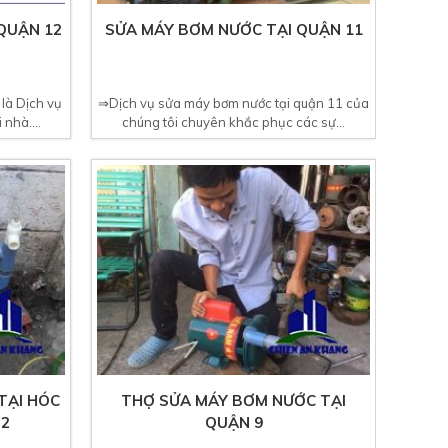
QUẬN 12
SỬA MÁY BƠM NƯỚC TẠI QUẬN 11
là Dịch vụ
⇒Dịch vụ sửa máy bơm nước tại quận 11 của
nhà....
chúng tôi chuyên khắc phục các sự...
TẠI HÓC
THỢ SỬA MÁY BƠM NƯỚC TẠI
22
QUẬN 9