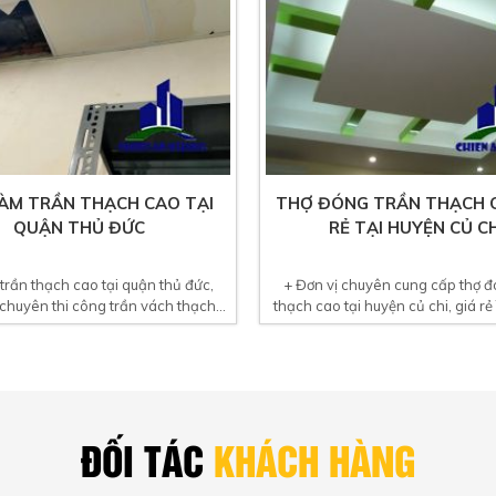
ÀM TRẦN THẠCH CAO TẠI
THỢ ĐÓNG TRẦN THẠCH C
QUẬN THỦ ĐỨC
RẺ TẠI HUYỆN CỦ CH
trần thạch cao tại quận thủ đức,
+ Đơn vị chuyên cung cấp thợ đ
chuyên thi công trần vách thạch...
thạch cao tại huyện củ chi, giá rẻ
ĐỐI TÁC
KHÁCH HÀNG