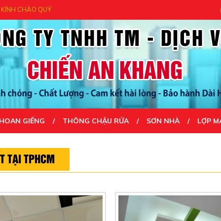
 CHÀO QUÝ KHÁCH - CẢM ƠN QUÝ KHÁCH ĐÃ ĐẾN VỚI CHÚNG TÔI- UY TÍ
HOAN GIẾNG
THÔNG CHẬU RỬA
SƠN NHÀ
LỢP M
T TẠI TPHCM