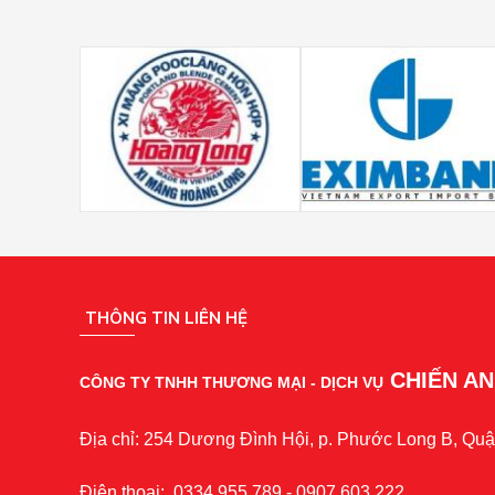
THÔNG TIN LIÊN HỆ
CHIẾN A
CÔNG TY TNHH THƯƠNG MẠI - DỊCH VỤ
Địa chỉ: 254 Dương Đình Hội, p. Phước Long B, Quậ
Điện thoại: 0334.955.789 - 0907.603.222