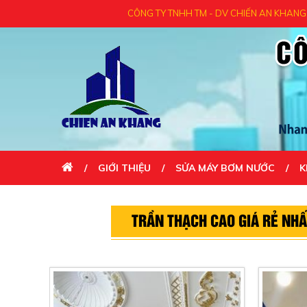
CÔNG TY TNHH TM - DV CHIẾN AN KHANG KÍNH
GIỚI THIỆU
SỬA MÁY BƠM NƯỚC
K
LIÊN HỆ
TRẦN THẠCH CAO GIÁ RẺ NHẤ