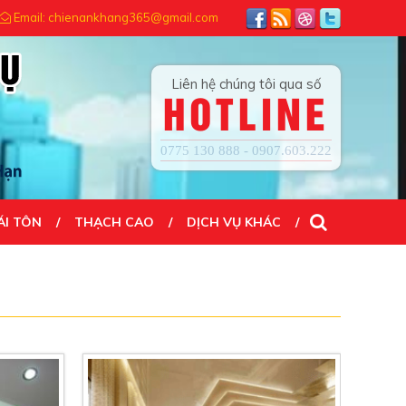
N TẠO NÊN THÀNH CÔNG...! ĐẾN VỚI CHÚNG TÔI QUÝ KHÁCH HÀI LÒNG
Email: chienankhang365@gmail.com
Liên hệ chúng tôi qua số
HOTLINE
0775 130 888 - 0907.603.222
ÁI TÔN
THẠCH CAO
DỊCH VỤ KHÁC