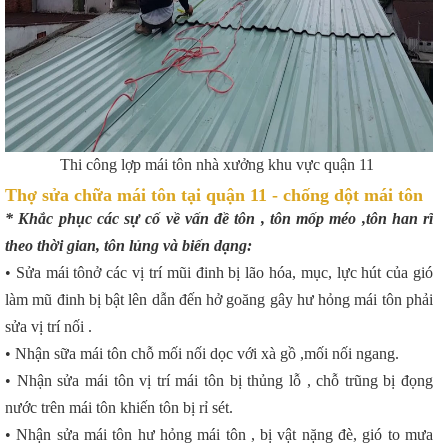
Thi công lợp mái tôn nhà xưởng khu vực quận 11
Thợ sửa chữa mái tôn tại quận 11 - chống dột mái tôn
* Khắc phục các sự cố về vấn đề tôn , tôn mốp méo ,tôn han rĩ
theo thời gian, tôn lủng và biến dạng:
• Sửa mái tônở các vị trí mũi đinh bị lão hóa, mục, lực hút của gió
làm mũ đinh bị bật lên dẫn đến hở goăng gây hư hỏng mái tôn phải
sửa vị trí nối .
• Nhận sữa mái tôn chỗ mối nối dọc với xà gồ ,mối nối ngang.
• Nhận sửa mái tôn vị trí mái tôn bị thủng lỗ , chỗ trũng bị đọng
nước trên mái tôn khiến tôn bị rỉ sét.
• Nhận sửa mái tôn hư hỏng mái tôn , bị vật nặng đè, gió to mưa