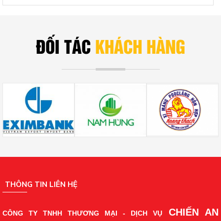
ĐỐI TÁC
KHÁCH HÀNG
THÔNG TIN LIÊN HỆ
CHIẾN AN
CÔNG TY TNHH THƯƠNG MẠI - DỊCH VỤ