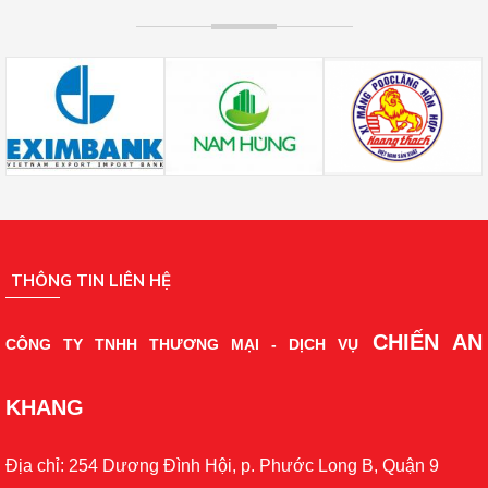
THÔNG TIN LIÊN HỆ
CHIẾN AN
CÔNG TY TNHH THƯƠNG MẠI - DỊCH VỤ
KHANG
Địa chỉ: 254 Dương Đình Hội, p. Phước Long B, Quận 9