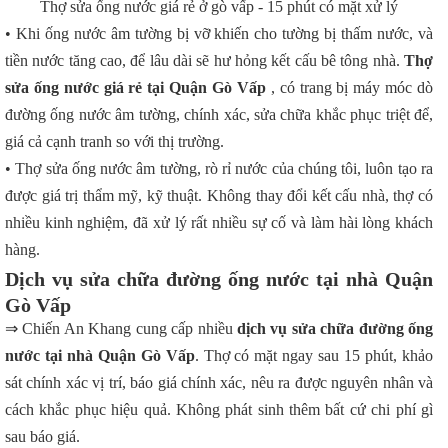
Thợ sửa ống nước giá rẻ ở gò vấp - 15 phút có mặt xử lý
• Khi ống nước âm tường bị vỡ khiến cho tường bị thấm nước, và
tiền nước tăng cao, để lâu dài sẽ hư hỏng kết cấu bê tông nhà.
Thợ
sửa ống nước giá rẻ tại Quận Gò Vấp
, có trang bị máy móc dò
đường ống nước âm tường, chính xác, sửa chữa khắc phục triệt để,
giá cả cạnh tranh so với thị trường.
• Thợ sửa ống nước âm tường, rò rỉ nước của chúng tôi, luôn tạo ra
được giá trị thẩm mỹ, kỹ thuật. Không thay đổi kết cấu nhà, thợ có
nhiều kinh nghiệm, đã xử lý rất nhiều sự cố và làm hài lòng khách
hàng.
Dịch vụ sửa chữa đường ống nước tại nhà Quận
Gò Vấp
⇒ Chiến An Khang cung cấp nhiều
dịch vụ sửa chữa đường ống
nước tại nhà Quận Gò Vấp
. Thợ có mặt ngay sau 15 phút, khảo
sát chính xác vị trí, báo giá chính xác, nêu ra được nguyên nhân và
cách khắc phục hiệu quả. Không phát sinh thêm bất cứ chi phí gì
sau báo giá.