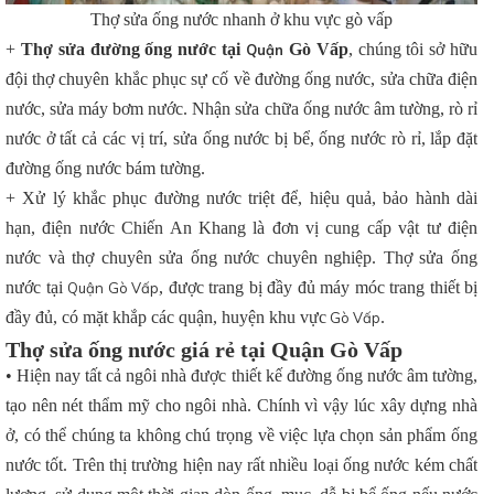
Thợ sửa ống nước nhanh ở khu vực gò vấp
+
Thợ sửa đường ống nước tại
Gò Vấp
, chúng tôi sở hữu
Quận
đội thợ chuyên khắc phục sự cố về đường ống nước, sửa chữa điện
nước, sửa máy bơm nước. Nhận sửa chữa ống nước âm tường, rò rỉ
nước ở tất cả các vị trí, sửa ống nước bị bể, ống nước rò rỉ, lắp đặt
đường ống nước bám tường.
+ Xử lý khắc phục đường nước triệt để, hiệu quả, bảo hành dài
hạn, điện nước Chiến An Khang là đơn vị cung cấp vật tư điện
nước và thợ chuyên sửa ống nước chuyên nghiệp. Thợ sửa ống
nước tại
, được trang bị đầy đủ máy móc trang thiết bị
Quận Gò Vấp
đầy đủ, có mặt khắp các quận, huyện khu vực
.
Gò Vấp
Thợ sửa ống nước giá rẻ tại Quận Gò Vấp
• Hiện nay tất cả ngôi nhà được thiết kế đường ống nước âm tường,
tạo nên nét thẩm mỹ cho ngôi nhà. Chính vì vậy lúc xây dựng nhà
ở, có thể chúng ta không chú trọng về việc lựa chọn sản phẩm ống
nước tốt. Trên thị trường hiện nay rất nhiều loại ống nước kém chất