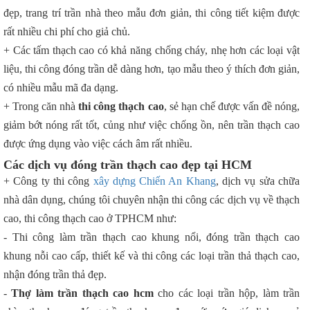
đẹp, trang trí trần nhà theo mẫu đơn giản, thi công tiết kiệm được
rất nhiều chi phí cho giả chủ.
+ Các tấm thạch cao có khả năng chống cháy, nhẹ hơn các loại vật
liệu, thi công đóng trần dễ dàng hơn, tạo mẫu theo ý thích đơn giản,
có nhiều mẫu mã đa dạng.
+ Trong căn nhà
thi công thạch cao
, sẻ hạn chế được vấn đề nóng,
giảm bớt nóng rất tốt, củng như việc chống ồn, nên trần thạch cao
được ứng dụng vào việc cách âm rất nhiều.
Các dịch vụ đóng trần thạch cao đẹp tại HCM
+ Công ty thi công
xây dựng Chiến An Khang
, dịch vụ sửa chữa
nhà dân dụng, chúng tôi chuyên nhận thi công các dịch vụ về thạch
cao, thi công thạch cao ở TPHCM như:
- Thi công làm trần thạch cao khung nổi, đóng trần thạch cao
khung nỗi cao cấp, thiết kế và thi công các loại trần thả thạch cao,
nhận đóng trần thả đẹp.
-
Thợ làm trần thạch cao hcm
cho các loại trần hộp, làm trần