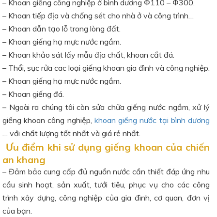
– Khoan giếng công nghiệp ở bình dương Φ110 – Φ300.
– Khoan tiếp địa và chống sét cho nhà ở và công trình…
– Khoan dẫn tạo lỗ trong lòng đất.
– Khoan giếng hạ mực nước ngầm.
– Khoan khảo sát lấy mẫu địa chất, khoan cắt đá.
– Thổi, sục rửa cac loại giếng khoan gia đình và công nghiệp.
– Khoan giếng hạ mực nước ngầm.
– Khoan giếng đá.
– Ngoài ra chúng tôi còn sửa chữa giếng nước ngầm, xử lý
giếng khoan công nghiệp,
khoan giếng nước tại bình dương
… với chất lượng tốt nhất và giá rẻ nhất.
Ưu điểm khi sử dụng giếng khoan của chiến
an khang
– Đảm bảo cung cấp đủ nguồn nước cần thiết đáp ứng nhu
cầu sinh hoạt, sản xuất, tưới tiêu, phục vụ cho các công
trình xây dựng, công nghiệp của gia đình, cơ quan, đơn vị
của bạn.