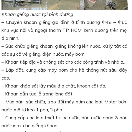
Khoan giếng nước tại bình dương
– Chuyên khoan giếng gia đình ở bình dương Φ48 – Φ60
khu vực nội và ngoại thành TP HCM, bình dương trên mọi
địa hình.
– Sửa chữa giếng khoan, giếng không lên nước, xử lý tất cả
các sự cố về giếng, điện nước, máy bơm.
– Khoan tiếp địa và chống sét cho các công trình và nhà ở…
– Lắp đặt, cung cấp máy bơm cho hệ thống hút sâu, đẩy
cao.
– Khoan khảo sát lấy mẫu địa chất, khoan cắt đá.
– Khoan dẫn tạo lỗ trong lòng đất.
– Mua bán, sửa chữa, trao đổi máy bơm các loại: Motor bơm
nước, mô tơ kéo 1 pha, 3 pha…
– Cung cấp các loại thiết bị lọc nước, bồn nước nhựa & bồn
nước inox cho giếng khoan.