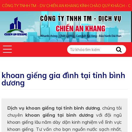
 TY TNHH TM - DV CHIẾN AN KHANG KÍNH CHÀO QUÝ KHÁCH - CẢM ƠN 
khoan giếng gia đình tại tỉnh bình
dương
Dịch vụ khoan giếng tại tỉnh bình dương
, chúng tôi
chuyên
khoan giếng tại bình dương
với đội ngũ
khoan giếng lâu năm dày dặn kinh nghiệm về lĩnh vực
khoan giếng. Tư vấn cho bạn nguồn nước sạch nhất,