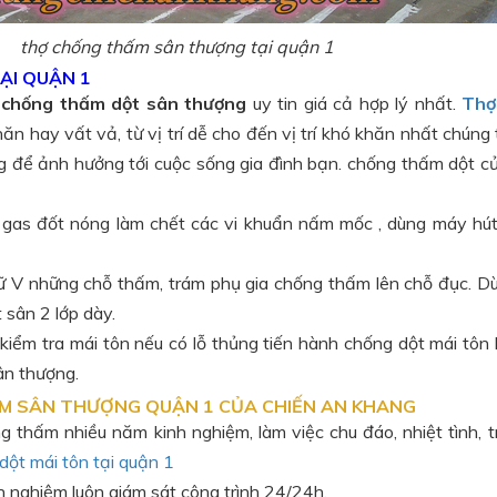
thợ chống thấm sân thượng tại quận 1
ẠI QUẬN 1
ị
chống thấm dột sân thượng
uy tin giá cả hợp lý nhất.
Thợ
n hay vất vả, từ vị trí dễ cho đến vị trí khó khăn nhất chúng t
 để ảnh hưởng tới cuộc sống gia đình bạn. chống thấm dột c
 gas đốt nóng làm chết các vi khuẩn nấm mốc , dùng máy hút 
ữ V những chỗ thấm, trám phụ gia chống thấm lên chỗ đục. 
sân 2 lớp dày.
kiểm tra mái tôn nếu có lỗ thủng tiến hành chống dột mái tôn 
ân thượng.
ẤM SÂN THƯỢNG QUẬN 1 CỦA CHIẾN AN KHANG
 thấm nhiều năm kinh nghiệm, làm việc chu đáo, nhiệt tình, t
ột mái tôn tại quận 1
nh nghiệm luôn giám sát công trình 24/24h.