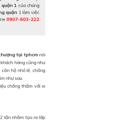
 quận 1
của chúng
ợng quận
1 làm việc
ine
0907-603-222
thượng tại tphcm
nói
u khách hàng cũng như
 căn hộ nhỏ lẻ, chống
hấm như sau:
liệu chống thấm với xi
2 lần nhằm tạo ra lớp