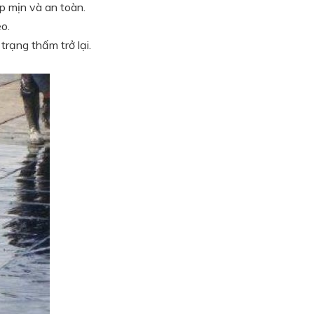
p mịn và an toàn.
o.
rạng thấm trở lại.