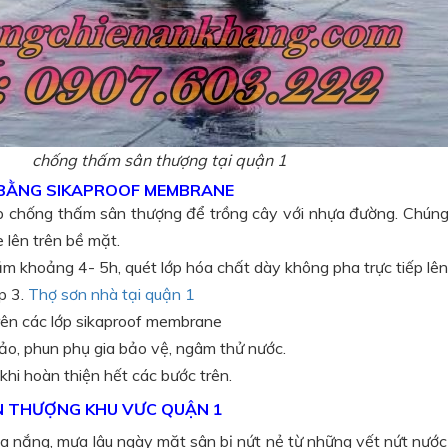
chống thấm sân thượng tại quận 1
BẰNG SIKAPROOF MEMBRANE
ợp chống thấm sân thượng để trồng cây với nhựa đường. Chún
 lên trên bề mặt.
m khoảng 4- 5h, quét lớp hóa chất dày không pha trực tiếp lên 
ớp 3.
Thợ sơn nhà tại quận 1
trên các lớp sikaproof membrane
o, phun phụ gia bảo vệ, ngâm thử nước.
hi hoàn thiện hết các bước trên.
N THƯỢNG KHU VƯC QUẬN 1
của nắng, mưa lâu ngày mặt sân bị nứt nẻ từ những vết nứt nướ