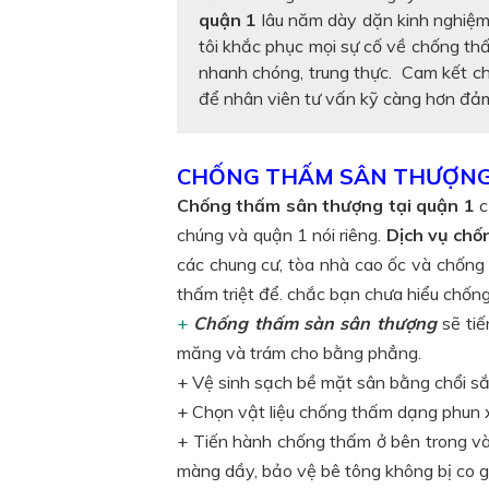
quận 1
lâu năm dày dặn kinh nghiệm
tôi khắc phục mọi sự cố về chống th
nhanh chóng, trung thực. Cam kết chố
để nhân viên tư vấn kỹ càng hơn đảm
CHỐNG THẤM SÂN THƯỢNG 
Chống thấm sân thượng tại quận 1
c
chúng và quận 1 nói riêng.
Dịch vụ ch
các chung cư, tòa nhà cao ốc và chống
thấm triệt để. chắc bạn chưa hiểu chốn
+
Chống thấm sàn sân thượng
sẽ tiế
măng và trám cho bằng phẳng.
+ Vệ sinh sạch bề mặt sân bằng chổi sắ
+ Chọn vật liệu chống thấm dạng phun 
+ Tiến hành chống thấm ở bên trong và
màng dầy, bảo vệ bê tông không bị co giã