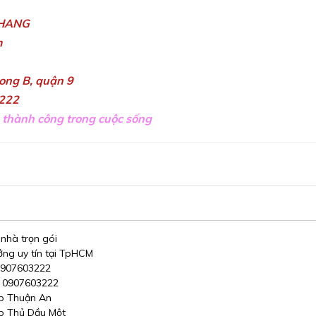
KHANG
m
long B, quận 9
222
 thành công trong cuộc sống
 nhà trọn gói
ởng uy tín tại TpHCM
 0907603222
n 0907603222
Tp Thuận An
Tp Thủ Dầu Một