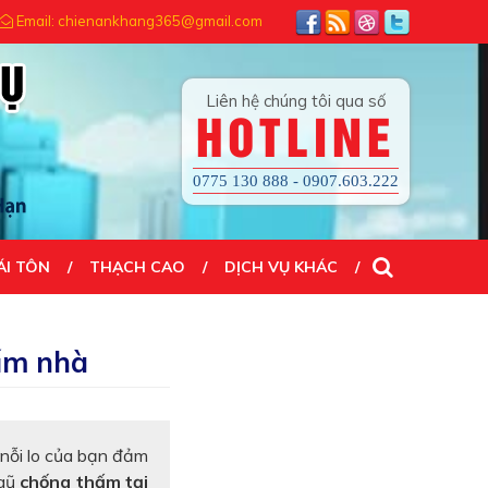
NH CÔNG...! ĐẾN VỚI CHÚNG TÔI QUÝ KHÁCH HÀI LÒNG 100%
Email: chienankhang365@gmail.com
Liên hệ chúng tôi qua số
HOTLINE
0775 130 888 - 0907.603.222
ÁI TÔN
THẠCH CAO
DỊCH VỤ KHÁC
hấm nhà
 nỗi lo của bạn đảm
ngũ
chống thấm tại