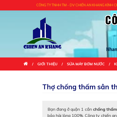
CÔNG TY TNHH TM - DV CHIẾN AN KHANG KÍNH CHÀO QUÝ KHÁC
GIỚI THIỆU
SỬA MÁY BƠM NƯỚC
K
LIÊN HỆ
Thợ chống thấm sân th
Bạn đang ở quận 1 cần
chống thấm
bảo hài lòng 100%. Công ty chiến a