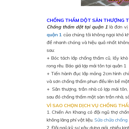
CHỐNG THẤM DỘT SÂN THƯỢNG T
Chống thấm dột tại quận 1
là đơn v
quận 1
của chúng tôi không ngại khó khă
để nhanh chóng và hiệu quả nhất không
sau:
+ Bóc tách lớp chống thấm cũ, lấy khò
rong rêu. Báo giá lợp mái tôn tại quân 1
+ Tiến hành đục lớp mỏng 2cm hình ch
và sơn chống thấm phun đều lên bề mặt 
+ Sân thượng, trần nhà có lợp mái tôn, 
sau đó chống thấm mặt sàn trần nhà, s
VÌ SAO CHỌN DỊCH VỤ CHỐNG TH
1. Chiến An Khang có đội ngũ thợ chống
không lãng phí vật liệu.
Sửa chửa chống d
2. Đội ngũ kỹ sư xây dựng giỏi, nhiều ki