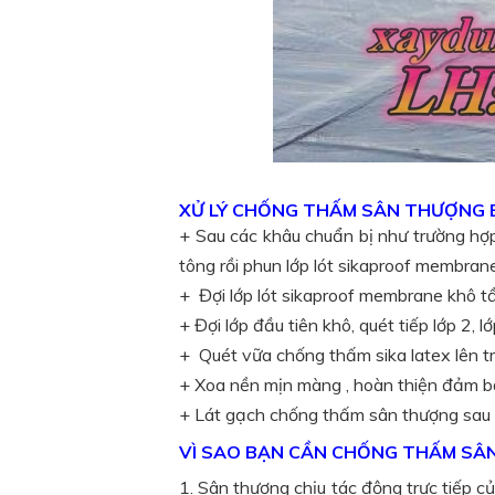
XỬ LÝ CHỐNG THẤM SÂN THƯỢNG 
+ Sau các khâu chuẩn bị như trường h
tông rồi phun lớp lót sikaproof membrane
+ Đợi lớp lót sikaproof membrane khô tầ
+ Đợi lớp đầu tiên khô, quét tiếp lớp 2, l
+ Quét vữa chống thấm sika latex lên 
+ Xoa nền mịn màng , hoàn thiện đảm bả
+ Lát gạch chống thấm sân thượng sau k
VÌ SAO BẠN CẦN CHỐNG THẤM SÂ
1. Sân thượng chịu tác động trực tiếp 