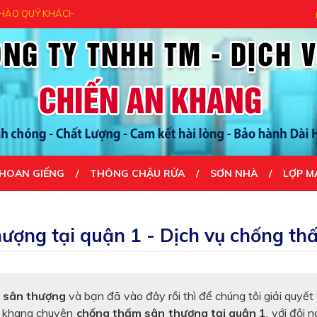
H - CẢM ƠN QUÝ KHÁCH ĐÃ ĐẾN VỚI CHÚNG TÔI- UY TÍN TẠO NÊN THÀ
HOAN GIẾNG
THÔNG CHẬU RỬA
SƠN NHÀ
LỢP M
ượng tại quận 1 - Dịch vụ chống t
 sân thượng
và bạn đã vào đây rồi thì để chúng tôi giải quyết
n khang chuyên
chống thấm sân thượng tại quận 1
, với đội 