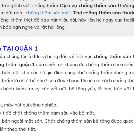
 trong lĩnh vực chống thấm.
Dịch vụ chống thấm sân thượng
ấm dột nhà ,
chống thấm sàn mái
.
Thợ chống thấm sân thư
ng thấm triệt để bảo hành lâu dài, hãy liên hệ ngay qua hotll
 bảo bạn nghe và rất hài lòng.
TẠI QUẬN 1
ủa chúng tôi là đơn vị hàng đầu về lĩnh vực
chống thấm sân 
ống thấm quận 1
của chiến an khang đã chống thấm cho nhiề
 thấm dột cho các hộ gia đình cũng như chống thấm phòng trọ
g thấm là như thế nào? sau đây chúng tôi nêu ra cách chống t
n hành kiểm tra kỹ các vết nứt, bê tông yếu, lồi lõm, trộn vật 
t, máy hút bụi công nghiệp…
xịt để chất chống thấm bám sâu vào bề mặt.
 bên ngoài mặt sân. Chất chống thấm sàn bê tông được quét 
n theo thời tiết.