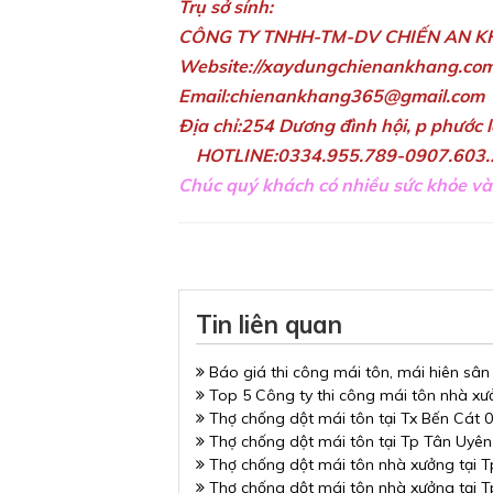
Trụ sở sính:
CÔNG TY TNHH-TM-DV CHIẾN AN 
Website://xaydungchienankhang.co
Email:chienankhang365@gmail.com
Địa chỉ:254 Dương đình hội, p phước 
HOTLINE:0334.955.789-0907.603.
Chúc quý khách có nhiều sức khỏe và
Tin liên quan
Báo giá thi công mái tôn, mái hiên sân
Top 5 Công ty thi công mái tôn nhà xư
Thợ chống dột mái tôn tại Tx Bến Cát
Thợ chống dột mái tôn tại Tp Tân Uyê
Thợ chống dột mái tôn nhà xưởng tại 
Thợ chống dột mái tôn nhà xưởng tại 