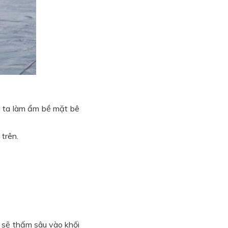
g ta làm ẩm bề mặt bê
trên.
c sẽ thấm sâu vào khối