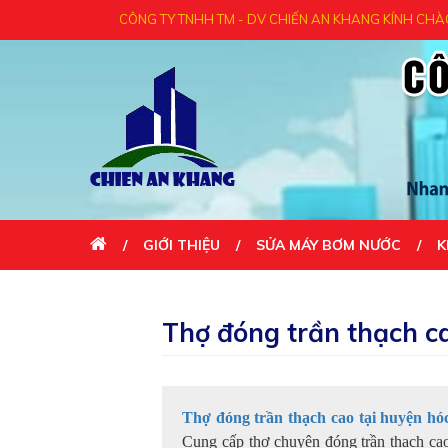
CÔNG TY TNHH TM - DV CHIẾN AN KHANG KÍNH CHÀO QUÝ KHÁCH - 
GIỚI THIỆU
SỬA MÁY BƠM NƯỚC
K
LIÊN HỆ
Thợ đóng trần thạch c
Thợ đóng trần thạch cao tại huyện h
Cung cấp thợ chuyên đóng trần thạch cao 