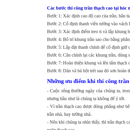
Các bước thi công trần thạch cao tại hóc
Bước 1: Xác định cao độ cao của trần, bắn ti
Bước 2: Cố định thanh viền tường vào vách h
Bước 3: Xác định điểm treo ti và lắp khung b
Bước 4: Bố trí khung trần sao cho bằng phẳn
Bước 5: Lắp đặt thanh chính để cố định giữ 
Bước 6: Cân chỉnh lại các khung trần, dùng 
Bước 7: Hoàn thiện khung và lên tấm thạch c
Bước 8: Dán và bả bột trét sau đó sơn hoàn t
Những ưu điểm khi thi công trầ
- Cuộc sống thường ngày của chúng ta, trong 
nhưng hầu như là chúng ta không để ý tới.
- Vì trần thạch cao được đóng phẳng như bê t
trần nhà, hay tường nhà.
- Nên khi chúng ta nhìn thấy, thì trần thạch
ngăn thạch cao .