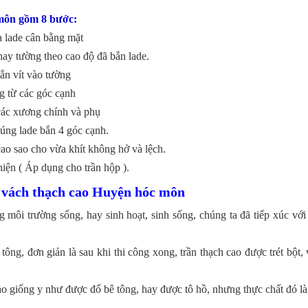
 môn gồm 8 bước:
a lade cân bằng mặt
ay tường theo cao độ đã bắn lade.
ắn vít vào tường
g từ các góc cạnh
các xương chính và phụ
súng lade bắn 4 góc cạnh.
ao sao cho vừa khít không hở và lệch.
hiện ( Áp dụng cho trần hộp ).
n vách thạch cao Huyện hóc môn
môi trường sống, hay sinh hoạt, sinh sống, chúng ta đã tiếp xúc với 
ông, đơn giản là sau khi thi công xong, trần thạch cao được trét bột,
 cao giống y như được đổ bê tông, hay được tô hồ, nhưng thực chất đó là