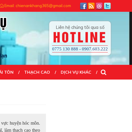
NG...! ĐẾN VỚI CHÚNG TÔI QUÝ KHÁCH HÀI LÒNG 100%
Email: chienankhang365@gmail.com
Liên hệ chúng tôi qua số
HOTLINE
0775 130 888 - 0907.603.222
ÁI TÔN
THẠCH CAO
DỊCH VỤ KHÁC
hu vực huyện hóc môn.
ĩ, làm thạch cao theo