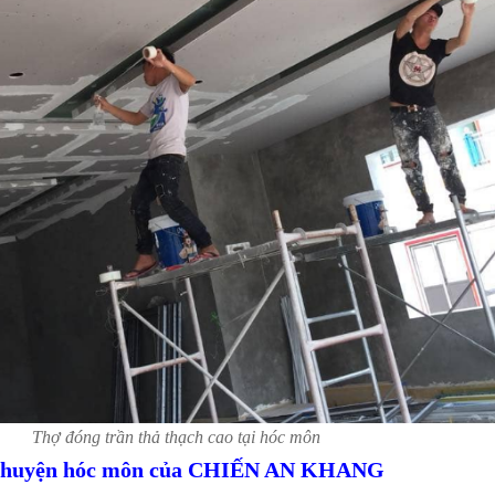
Thợ đóng trần thả thạch cao tại hóc môn
tại huyện hóc môn của CHIẾN AN KHANG