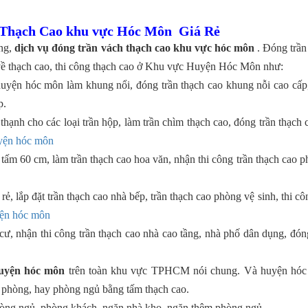
 Thạch Cao khu vực Hóc Môn Giá Rẻ
ng,
dịch vụ đóng trần vách thạch cao khu vực hóc môn
. Đóng trần
 về thạch cao, thi công thạch cao ở Khu vực Huyện Hóc Môn như:
huyện hóc môn làm khung nổi, đóng trần thạch cao khung nỗi cao cấp, 
p.
h thạnh cho các loại trần hộp, làm trần chìm thạch cao, đóng trần thạch
uyện hóc môn
o tấm 60 cm, làm trần thạch cao hoa văn, nhận thi công trần thạch cao 
 rẻ, lắp đặt trần thạch cao nhà bếp, trần thạch cao phòng vệ sinh, thi c
yện hóc môn
cư, nhận thi công trần thạch cao nhà cao tầng, nhà phố dân dụng, đóng
huyện hóc môn
trên toàn khu vực TPHCM nói chung. Và huyện hóc m
 phòng, hay phòng ngủ bằng tấm thạch cao.
hòng ngủ, phòng khách, ngăn nhà kho, ngăn thêm phòng ngủ,...