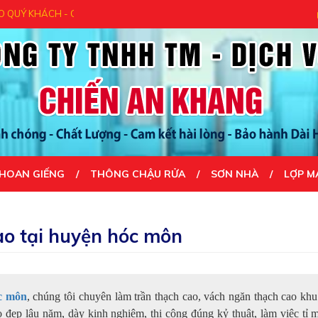
CẢM ƠN QUÝ KHÁCH ĐÃ ĐẾN VỚI CHÚNG TÔI- UY TÍN TẠO NÊN THÀNH CÔ
HOAN GIẾNG
THÔNG CHẬU RỬA
SƠN NHÀ
LỢP M
ao tại huyện hóc môn
óc môn
, chúng tôi chuyên làm trần thạch cao, vách ngăn thạch cao k
đẹp lâu năm, dày kinh nghiệm, thi công đúng kỷ thuật, làm việc tỉ m