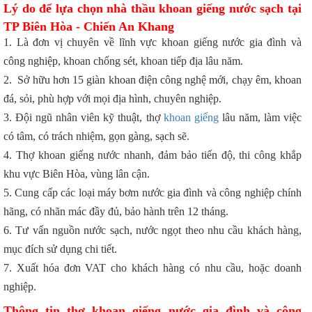
Lý do để lựa chọn nhà thầu khoan giếng nước sạch tại
TP Biên Hòa - Chiến An Khang
1. Là đơn vị chuyên về lĩnh vực khoan giếng nước gia đình và
công nghiệp, khoan chống sét, khoan tiếp địa lâu năm.
2. Sở hữu hơn 15 giàn khoan điện công nghệ mới, chạy êm, khoan
đá, sỏi, phù hợp với mọi địa hình, chuyên nghiệp.
3. Đội ngũ nhân viên kỹ thuật, thợ
khoan giếng
lâu năm, làm việc
có tâm, có trách nhiệm, gọn gàng, sạch sẽ.
4. Thợ khoan giếng nước nhanh, đảm bảo tiến độ, thi công khắp
khu vực Biên Hòa, vùng lân cận.
5. Cung cấp các loại máy bơm nước gia đình và công nghiệp chính
hãng, có nhãn mác đầy đủ, bảo hành trên 12 tháng.
6. Tư vấn nguồn nước sạch, nước ngọt theo nhu cầu khách hàng,
mục đích sử dụng chi tiết.
7. Xuất hóa đơn VAT cho khách hàng có nhu cầu, hoặc doanh
nghiệp.
Thông tin thợ khoan giếng nước gia đình và công