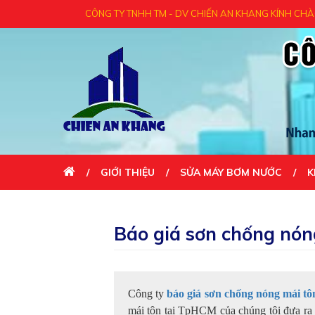
ÔNG TY TNHH TM - DV CHIẾN AN KHANG KÍNH CHÀO QUÝ KHÁCH - CẢM Ơ
GIỚI THIỆU
SỬA MÁY BƠM NƯỚC
K
LIÊN HỆ
Báo giá sơn chống nón
Công ty
báo giá sơn chống nóng mái t
mái tôn tại TpHCM của chúng tôi đưa ra 