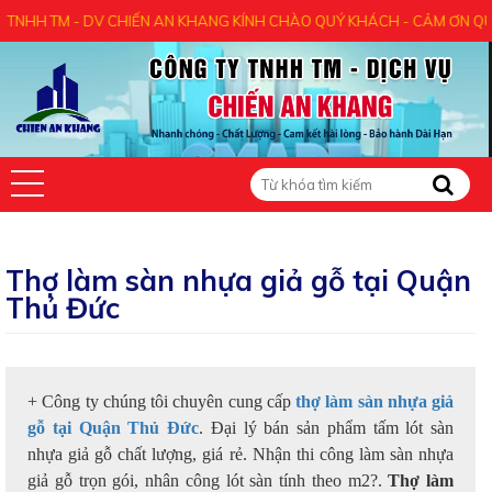
IẾN AN KHANG KÍNH CHÀO QUÝ KHÁCH - CẢM ƠN QUÝ KHÁCH ĐÃ ĐẾN VỚI
Thợ làm sàn nhựa giả gỗ tại Quận
Thủ Đức
+ Công ty chúng tôi chuyên cung cấp
thợ làm sàn nhựa giả
gỗ tại Quận Thủ Đức
. Đại lý bán sản phẩm tấm lót sàn
nhựa giả gỗ chất lượng, giá rẻ. Nhận thi công làm sàn nhựa
giả gỗ trọn gói, nhân công lót sàn tính theo m2?.
Thợ làm