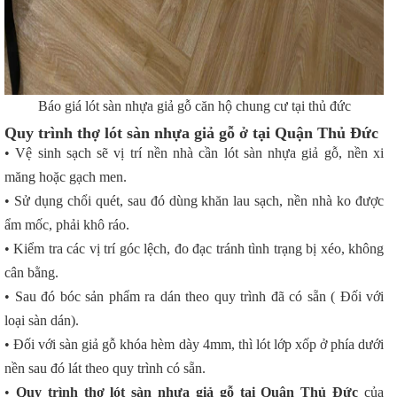
Báo giá lót sàn nhựa giả gỗ căn hộ chung cư tại thủ đức
Quy trình thợ lót sàn nhựa giả gỗ ở tại Quận Thủ Đức
• Vệ sinh sạch sẽ vị trí nền nhà cần lót sàn nhựa giả gỗ, nền xi
măng hoặc gạch men.
• Sử dụng chổi quét, sau đó dùng khăn lau sạch, nền nhà ko được
ẩm mốc, phải khô ráo.
• Kiểm tra các vị trí góc lệch, đo đạc tránh tình trạng bị xéo, không
cân bằng.
• Sau đó bóc sản phẩm ra dán theo quy trình đã có sẵn ( Đối với
loại sàn dán).
• Đối với sàn giả gỗ khóa hèm dày 4mm, thì lót lớp xốp ở phía dưới
nền sau đó lát theo quy trình có sẵn.
•
Quy trình thợ lót sàn nhựa giả gỗ tại Quận Thủ Đức
của