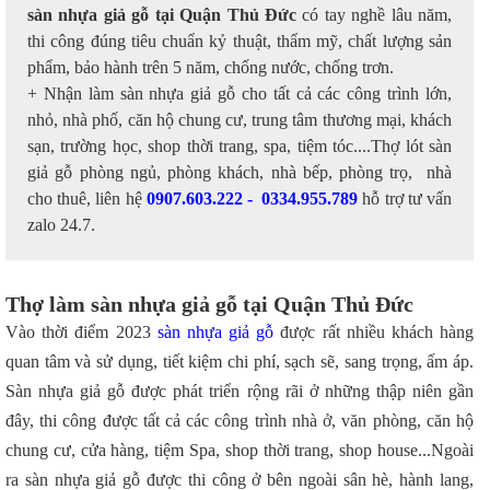
sàn nhựa giả gỗ tại Quận Thủ Đức
có tay nghề lâu năm,
thi công đúng tiêu chuẩn kỷ thuật, thẩm mỹ, chất lượng sản
phẩm, bảo hành trên 5 năm, chống nước, chống trơn.
+ Nhận làm sàn nhựa giả gỗ cho tất cả các công trình lớn,
nhỏ, nhà phố, căn hộ chung cư, trung tâm thương mại, khách
sạn, trường học, shop thời trang, spa, tiệm tóc....Thợ lót sàn
giả gỗ phòng ngủ, phòng khách, nhà bếp, phòng trọ, nhà
cho thuê, liên hệ
0907.603.222 - 0334.955.789
hỗ trợ tư vấn
zalo 24.7.
Thợ làm sàn nhựa giả gỗ tại Quận Thủ Đức
Vào thời điểm 2023
sàn nhựa giả gỗ
được rất nhiều khách hàng
quan tâm và sử dụng, tiết kiệm chi phí, sạch sẽ, sang trọng, ấm áp.
Sàn nhựa giả gỗ được phát triển rộng rãi ở những thập niên gần
đây, thi công được tất cả các công trình nhà ở, văn phòng, căn hộ
chung cư, cửa hàng, tiệm Spa, shop thời trang, shop house...Ngoài
ra sàn nhựa giả gỗ được thi công ở bên ngoài sân hè, hành lang,