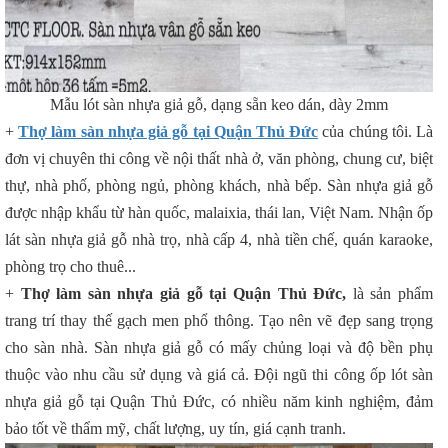
Mẫu lót sàn nhựa giả gỗ, dạng sẵn keo dán, dày 2mm
+
Thợ làm sàn nhựa giả gỗ tại Quận Thủ Đức
của chúng tôi. Là
đơn vị chuyên thi công về nội thất nhà ở, văn phòng, chung cư, biệt
thự, nhà phố, phòng ngủ, phòng khách, nhà bếp. Sàn nhựa giả gỗ
được nhập khẩu từ hàn quốc, malaixia, thái lan, Việt Nam. Nhận ốp
lát sàn nhựa giả gỗ nhà trọ, nhà cấp 4, nhà tiền chế, quán karaoke,
phòng trọ cho thuê...
+
Thợ làm sàn nhựa giả gỗ tại Quận Thủ Đức,
là sản phẩm
trang trí thay thế gạch men phổ thông. Tạo nên vẽ đẹp sang trọng
cho sàn nhà. Sàn nhựa giả gỗ có mấy chủng loại và độ bền phụ
thuộc vào nhu cầu sử dụng và giá cả. Đội ngũ thi công ốp lót sàn
nhựa giả gỗ tại Quận Thủ Đức, có nhiều năm kinh nghiệm, đảm
bảo tốt về thẩm mỹ, chất lượng, uy tín, giá cạnh tranh.