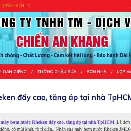
 QUÝ KHÁCH ĐÃ ĐẾN VỚI CHÚNG TÔI- UY TÍN TẠO NÊN THÀNH CÔNG...
HOAN GIẾNG
THÔNG CHẬU RỬA
SƠN NHÀ
LỢP M
ken đẩy cao, tăng áp tại nhà TpHC
 máy bơm nước Rheken đẩy cao, tăng áp tại nhà TpHCM
. Là đơn
 động, có mùi khét, rò rỉ điện...Nhận sửa máy bơm nước Rheken JML6