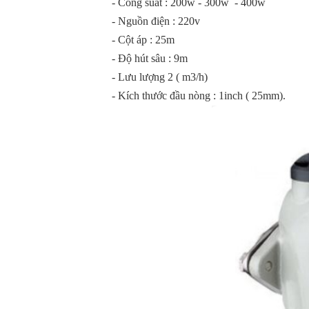
- Công suất : 200w - 300w - 400w
- Nguồn điện : 220v
- Cột áp : 25m
- Độ hút sâu : 9m
- Lưu lượng 2 ( m3/h)
- Kích thước đầu nòng : 1inch ( 25mm).