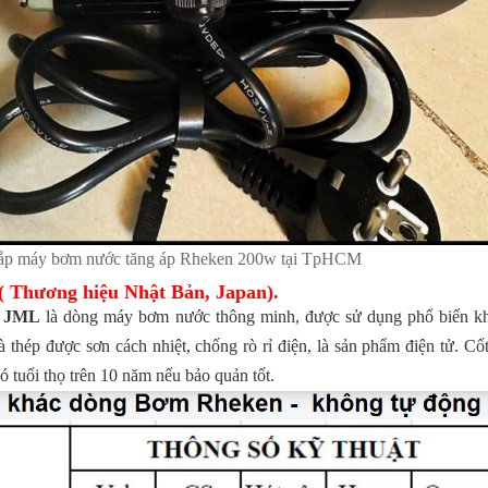
ắp máy bơm nước tăng áp Rheken 200w tại TpHCM
 Thương hiệu Nhật Bản, Japan).
n JML
là dòng máy bơm nước thông minh, được sử dụng phổ biến 
là thép được sơn cách nhiệt, chống rò rỉ điện, là sản phẩm điện tử. C
có tuổi thọ trên 10 năm nếu bảo quản tốt.