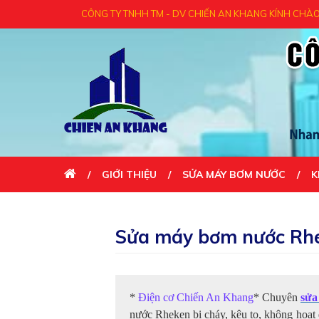
G TY TNHH TM - DV CHIẾN AN KHANG KÍNH CHÀO QUÝ KHÁCH - CẢM ƠN
GIỚI THIỆU
SỬA MÁY BƠM NƯỚC
K
LIÊN HỆ
Sửa máy bơm nước Rhe
*
Điện cơ Chiến An Khang
* Chuyên
sửa
nước Rheken bị cháy, kêu to, không hoạt