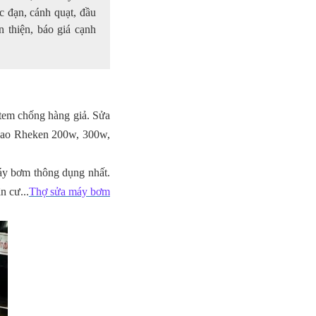
 đạn, cánh quạt, đầu
n thiện, báo giá cạnh
ó tem chống hàng giả. Sửa
cao Rheken 200w, 300w,
áy bơm thông dụng nhất.
n cư...
Thợ sửa máy bơm