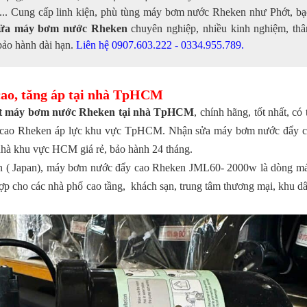
. Cung cấp linh kiện, phù tùng máy bơm nước Rheken như Phớt, bạc
sửa máy bơm nước Rheken
chuyên nghiệp, nhiều kinh nghiệm, thâ
 bảo hành dài hạn.
Liên hệ 0907.603.222 - 0334.955.789.
ao, tăng áp tại nhà TpHCM
đặt máy bơm nước Rheken tại nhà TpHCM
, chính hãng, tốt nhất, c
y cao Rheken áp lực khu vực TpHCM. Nhận sửa máy bơm nước đẩy 
nhà khu vực HCM giá rẻ, bảo hành 24 tháng.
bản ( Japan), máy bơm nước đẩy cao Rheken JML60- 2000w là dòng m
p cho các nhà phố cao tầng, khách sạn, trung tâm thương mại, khu dâ