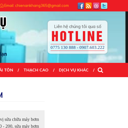
! ĐẾN VỚI CHÚNG TÔI QUÝ KHÁCH HÀI LÒNG 100%
Email: chienankhang365@gmail.com
Liên hệ chúng tôi qua số
HOTLINE
0775 130 888 - 0907.603.222
ÁI TÔN
THẠCH CAO
DỊCH VỤ KHÁC
M
 vị sửa chữa máy bơm
0 - 200, sửa máy bơm