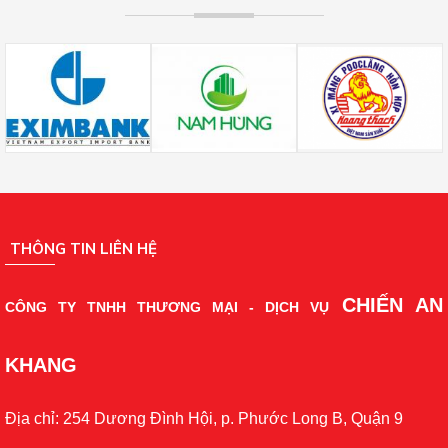
THÔNG TIN LIÊN HỆ
CHIẾN AN
CÔNG TY TNHH THƯƠNG MẠI - DỊCH VỤ
KHANG
Địa chỉ: 254 Dương Đình Hội, p. Phước Long B, Quận 9