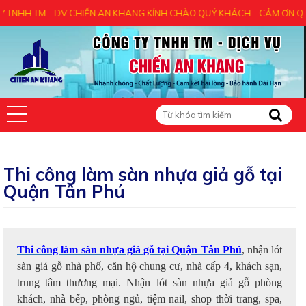
HIẾN AN KHANG KÍNH CHÀO QUÝ KHÁCH - CẢM ƠN QUÝ KHÁCH ĐÃ ĐẾN VỚ
Thi công làm sàn nhựa giả gỗ tại
Quận Tân Phú
Thi công làm sàn nhựa giả gỗ tại Quận Tân Phú
, nhận lót
sàn giả gỗ nhà phố, căn hộ chung cư, nhà cấp 4, khách sạn,
trung tâm thương mại. Nhận lót sàn nhựa giả gỗ phòng
khách, nhà bếp, phòng ngủ, tiệm nail, shop thời trang, spa,