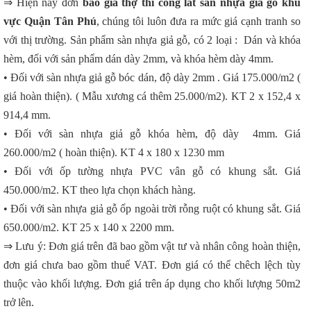
⇒ Hiện nay đơn
báo giá thợ thi công lát sàn nhựa giả gỗ khu
vực Quận Tân Phú
, chúng tôi luôn đưa ra mức giá cạnh tranh so
với thị trường. Sản phẩm sàn nhựa giả gỗ, có 2 loại : Dán và khóa
hèm, đối với sản phẩm dán dày 2mm, và khóa hèm dày 4mm.
• Đối với sàn nhựa giả gỗ bóc dán, độ dày 2mm . Giá 175.000/m2 (
giá hoàn thiện). ( Mẫu xương cá thêm 25.000/m2). KT 2 x 152,4 x
914,4 mm.
• Đối với sàn nhựa giả gỗ khóa hèm, độ dày 4mm. Giá
260.000/m2 ( hoàn thiện). KT 4 x 180 x 1230 mm
• Đối với ốp tường nhựa PVC vân gỗ có khung sắt. Giá
450.000/m2. KT theo lựa chọn khách hàng.
• Đối với sàn nhựa giả gỗ ốp ngoài trời rỗng ruột có khung sắt. Giá
650.000/m2. KT 25 x 140 x 2200 mm.
⇒ Lưu ý: Đơn giá trên đã bao gồm vật tư và nhân công hoàn thiện,
đơn giá chưa bao gồm thuế VAT. Đơn giá có thể chêch lệch tùy
thuộc vào khối lượng. Đơn giá trên áp dụng cho khối lượng 50m2
trở lên.