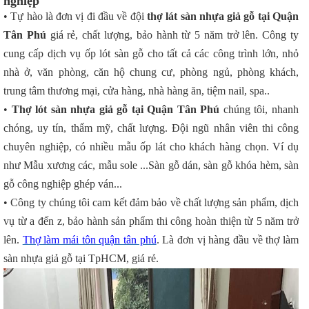
nghiệp
• Tự hào là đơn vị đi đầu về đội
thợ lát sàn nhựa giả gỗ tại Quận
Tân Phú
giá rẻ, chất lượng, bảo hành từ 5 năm trở lên. Công ty
cung cấp dịch vụ ốp lót sàn gỗ cho tất cả các công trình lớn, nhỏ
nhà ở, văn phòng, căn hộ chung cư, phòng ngủ, phòng khách,
trung tâm thương mại, cửa hàng, nhà hàng ăn, tiệm nail, spa..
•
Thợ lót sàn nhựa giả gỗ tại Quận Tân Phú
chúng tôi, nhanh
chóng, uy tín, thẩm mỹ, chất lượng. Đội ngũ nhân viên thi công
chuyên nghiệp, có nhiều mẫu ốp lát cho khách hàng chọn. Ví dụ
như Mẫu xương các, mẫu sole ...Sàn gỗ dán, sàn gỗ khóa hèm, sàn
gỗ công nghiệp ghép ván...
• Công ty chúng tôi cam kết đảm bảo về chất lượng sản phẩm, dịch
vụ từ a đến z, bảo hành sản phẩm thi công hoàn thiện từ 5 năm trở
lên.
Thợ làm mái tôn quận tân phú
. Là đơn vị hàng đầu về thợ làm
sàn nhựa giả gỗ tại TpHCM, giá rẻ.