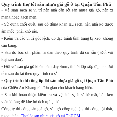
Quy trình thợ lót sàn nhựa giả gỗ ở tại Quận Tân Phú
• Vệ sinh sạch sẽ vị trí nền nhà cần lót sàn nhựa giả gỗ, nền xi
măng hoặc gạch men.
• Sử dụng chổi quét, sau đó dùng khăn lau sạch, nền nhà ko được
ẩm mốc, phải khô ráo.
• Kiểm tra các vị trí góc lệch, đo đạc tránh tình trạng bị xéo, không
cân bằng.
• Sau đó bóc sản phẩm ra dán theo quy trình đã có sẵn ( Đối với
loại sàn dán).
• Đối với sàn giả gỗ khóa hèm dày 4mm, thì lót lớp xốp ở phía dưới
nền sau đó lát theo quy trình có sẵn.
•
Quy trình thi công ốp lót sàn nhựa giả gỗ tại Quận Tân Phú
của Chiến An Khang rất đơn giản cho khách hàng hiểu.
• Sau khi hoàn thiện kiểm tra và vệ sinh sạch sẽ bề mặt, bắn keo
viền không để khe hở tích tụ bụi bẩn.
Công ty thi công sàn giả gỗ, sàn gỗ công nghiệp, thi công nội thất,
ngoại thất...
Thợ lót sàn nhựa giả gỗ tại TpHCM
.