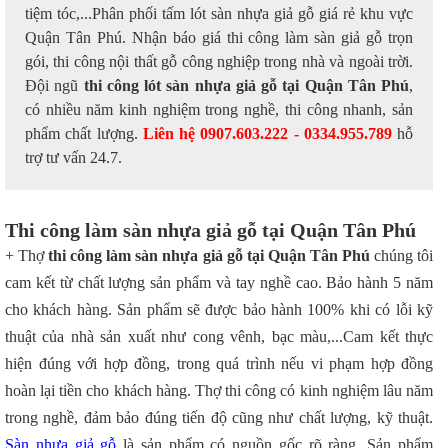
tiệm tóc,...Phân phối tấm lót sàn nhựa giả gỗ giá rẻ khu vực
Quận Tân Phú. Nhận báo giá thi công làm sàn giả gỗ trọn
gói, thi công nội thất gỗ công nghiệp trong nhà và ngoài trời.
Đội ngũ
thi công lót sàn nhựa giả gỗ tại Quận Tân Phú
,
có nhiều năm kinh nghiệm trong nghề, thi công nhanh, sản
phẩm chất lượng.
Liên hệ 0907.603.222 - 0334.955.789
hỗ
trợ tư vấn 24.7.
Thi công làm sàn nhựa giả gỗ tại Quận Tân Phú
+ Thợ
thi công làm sàn nhựa giả gỗ tại Quận Tân Phú
chúng tôi
cam kết từ chất lượng sản phẩm và tay nghề cao. Bảo hành 5 năm
cho khách hàng. Sản phẩm sẽ được bảo hành 100% khi có lỗi kỹ
thuật của nhà sản xuất như cong vênh, bạc màu,...Cam kết thực
hiện đúng với hợp đồng, trong quá trình nếu vi phạm hợp đồng
hoàn lại tiền cho khách hàng. Thợ thi công có kinh nghiệm lâu năm
trong nghề, đảm bảo đúng tiến độ cũng như chất lượng, kỹ thuật.
Sàn nhựa giả gỗ
là sản phẩm có nguồn gốc rõ ràng. Sản phẩm