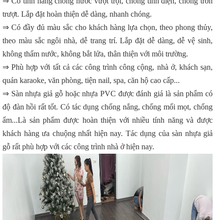
⇒ Có tính năng chống nước vượt trội, chống tĩnh điện, chống trơn
trượt. Lắp đặt hoàn thiện dễ dàng, nhanh chóng.
⇒ Có đầy đủ màu sắc cho khách hàng lựa chọn, theo phong thủy,
theo màu sắc ngôi nhà, dễ trang trí. Lắp đặt dễ dàng, dễ vệ sinh,
không thấm nước, không bắt lửa, thân thiện với môi trường.
⇒ Phù hợp với tất cả các công trình công cộng, nhà ở, khách sạn,
quán karaoke, văn phòng, tiện nail, spa, căn hộ cao cấp...
⇒ Sàn nhựa giả gỗ hoặc nhựa PVC được đánh giá là sản phẩm có
độ đàn hồi rất tốt. Có tác dụng chống nắng, chống mối mọt, chống
ẩm...Là sản phẩm được hoàn thiện với nhiều tính năng và được
khách hàng ưa chuộng nhất hiện nay. Tác dụng của sàn nhựa giả
gỗ rất phù hợp với các công trình nhà ở hiện nay.