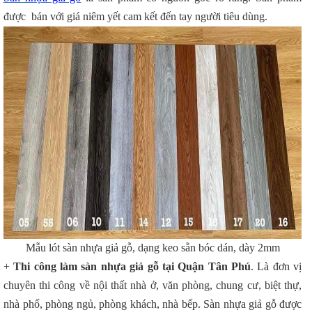
được bán với giá niêm yết cam kết đến tay người tiêu dùng.
Mẫu lót sàn nhựa giả gỗ, dạng keo sẵn bóc dán, dày 2mm
+
Thi công làm sàn nhựa giả gỗ tại Quận Tân Phú
. Là đơn vị
chuyên thi công về nội thất nhà ở, văn phòng, chung cư, biệt thự,
nhà phố, phòng ngủ, phòng khách, nhà bếp. Sàn nhựa giả gỗ được