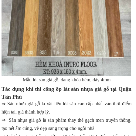
Mẫu lót sàn giả gỗ, dạng khóa hèm, dày 4mm
Tác dụng khi thi công ốp lát sàn nhựa giả gỗ tại Quận
Tân Phú
⇒ Sàn nhựa giả gỗ là vật liệu lót sàn cao cấp nhất vào thời điểm
hiện tại, giá thành hợp lý.
⇒ Sàn nhựa giả gỗ là sản phẩm thay thế gạch men truyền thống,
tạo nét ấm cúng, vẽ đẹp sang trọng cho ngôi nhà.