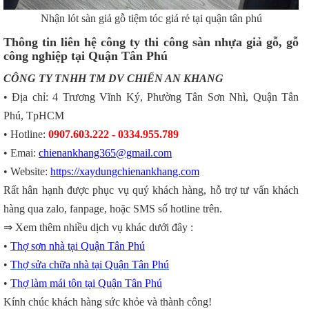
Nhận lót sàn giả gỗ tiệm tóc giá rẻ tại quận tân phú
Thông tin liên hệ công ty thi công sàn nhựa giả gỗ, gỗ
công nghiệp tại Quận Tân Phú
CÔNG TY TNHH TM DV CHIẾN AN KHANG
• Địa chỉ: 4 Trương Vĩnh Ký, Phường Tân Sơn Nhì, Quận Tân
Phú, TpHCM
• Hotline:
0907.603.222 - 0334.955.789
• Emai:
chienankhang365@gmail.com
• Website:
https://xaydungchienankhang.com
Rất hân hạnh được phục vụ quý khách hàng, hỗ trợ tư vấn khách
hàng qua zalo, fanpage, hoặc SMS số hotline trên.
⇒ Xem thêm nhiều dịch vụ khác dưới đây :
•
Thợ sơn nhà tại Quận Tân Phú
•
Thợ sửa chữa nhà tại Quận Tân Phú
•
Thợ làm mái tôn tại Quận Tân Phú
Kính chúc khách hàng sức khỏe và thành công!