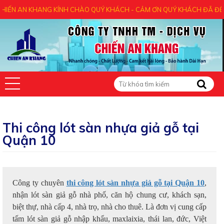
H CHÀO QUÝ KHÁCH - CẢM ƠN QUÝ KHÁCH ĐÃ ĐẾN VỚI CHÚNG TÔI- UY 
Thi công lót sàn nhựa giả gỗ tại
Quận 10
Công ty chuyên
thi công lót sàn nhựa giả gỗ tại Quận 10
,
nhận lót sàn giả gỗ nhà phố, căn hộ chung cư, khách sạn,
biệt thự, nhà cấp 4, nhà trọ, nhà cho thuê. Là đơn vị cung cấp
tấm lót sàn giả gỗ nhập khẩu, maxlaixia, thái lan, đức, Việt