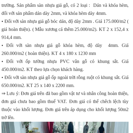
trường. Sản phẩm sàn nhựa giả gỗ, có 2 loại : Dán và khóa hèm,
đối với sản phẩm dán dày 2mm, và khóa hèm dày 4mm.
• Đối với sàn nhựa giả gỗ bóc dán, độ dày 2mm . Giá 175.000/m2 (
giá hoàn thiện). ( Mẫu xương cá thêm 25.000/m2). KT 2 x 152,4 x
914,4 mm.
• Đối với sàn nhựa giả gỗ khóa hèm, độ dày 4mm. Giá
260.000/m2 ( hoàn thiện). KT 4 x 180 x 1230 mm
• Đối với ốp tường nhựa PVC vân gỗ có khung sắt. Giá
450.000/m2. KT theo lựa chọn khách hàng.
• Đối với sàn nhựa giả gỗ ốp ngoài trời rỗng ruột có khung sắt. Giá
650.000/m2. KT 25 x 140 x 2200 mm.
⇒ Lưu ý: Đơn giá trên đã bao gồm vật tư và nhân công hoàn thiện,
đơn giá chưa bao gồm thuế VAT. Đơn giá có thể chêch lệch tùy
thuộc vào khối lượng. Đơn giá trên áp dụng cho khối lượng 50m2
trở lên.