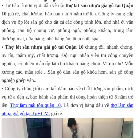
• Tự hào là đơn vị đi đầu về đội
thợ lát sàn nhựa giả gỗ tại Quận
10
giá rẻ, chất lượng, bảo hành từ 5 năm trở lên. Công ty cung cấp
dịch vụ ốp lót sàn gỗ cho tất cả các công trình lớn, nhỏ nhà ở, văn
phòng, căn hộ chung cư, phòng ngủ, phòng khách, trung tâm
thương mại, cửa hàng, nhà hàng ăn, tiệm nail, spa..
•
Thợ lót sàn nhựa giả gỗ tại Quận 10
chúng tôi, nhanh chóng,
uy tín, thẩm mỹ, chất lượng. Đội ngũ nhân viên thi công chuyên
nghiệp, có nhiều mẫu ốp lát cho khách hàng chọn. Ví dụ như Mẫu
xương các, mẫu sole ...Sàn gỗ dán, sàn gỗ khóa hèm, sàn gỗ công
nghiệp ghép ván...
• Công ty chúng tôi cam kết đảm bảo về chất lượng sản phẩm, dịch
vụ từ a đến z, bảo hành sản phẩm thi công hoàn thiện từ 5 năm trở
lên.
Thợ làm mái tôn quận 10
. Là đơn vị hàng đầu về
thợ làm sàn
nhựa giả gỗ tại TpHCM
, giá rẻ.