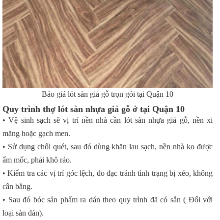
Báo giá lót sàn giả gỗ trọn gói tại Quận 10
Quy trình thợ lót sàn nhựa giả gỗ ở tại Quận 10
• Vệ sinh sạch sẽ vị trí nền nhà cần lót sàn nhựa giả gỗ, nền xi
măng hoặc gạch men.
• Sử dụng chổi quét, sau đó dùng khăn lau sạch, nền nhà ko được
ẩm mốc, phải khô ráo.
• Kiểm tra các vị trí góc lệch, đo đạc tránh tình trạng bị xéo, không
cân bằng.
• Sau đó bóc sản phẩm ra dán theo quy trình đã có sẵn ( Đối với
loại sàn dán).