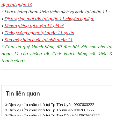
đẹp tại quận 10
* Khách hàng tham khảo thêm dịch vụ khác tại quận 11 :
•
Dịch vụ lợp mái tôn tại quận 11
chuyên nghiệp
•
Khoan giếng tại quận 11 giá rẻ
•
Thông cống nghẹt tại quận 11 uy tín
•
Sửa máy bơm nước tại nhà quận 11
.
* Cảm ơn quý khách hàng đã đọc bài viết son nha tai
quan 11 của chúng tôi. Chúc khách hàng sức khỏe &
thành công !
Tin liên quan
Dịch vụ sửa chữa nhà tại Tp Tân Uyên 0907603222
Dịch vụ sửa chữa nhà tại Tp Thuận An 0907603222
Dịch vụ sửa chữa nhà tại Tp Thủ Dầu Một 0907603222