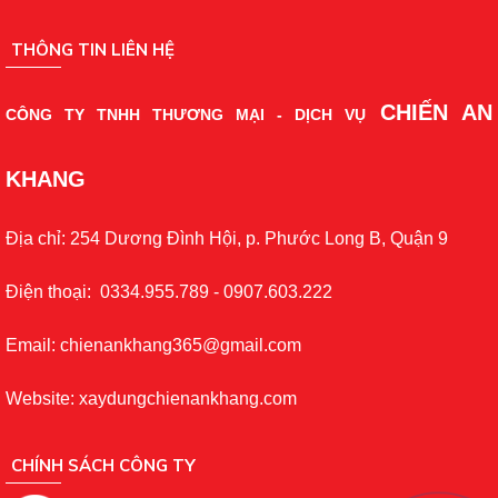
THÔNG TIN LIÊN HỆ
CHIẾN AN
CÔNG TY TNHH THƯƠNG MẠI - DỊCH VỤ
KHANG
Địa chỉ: 254 Dương Đình Hội, p. Phước Long B, Quận 9
Điện thoại: 0334.955.789 - 0907.603.222
Email: chienankhang365@gmail.com
Website: xaydungchienankhang.com
CHÍNH SÁCH CÔNG TY