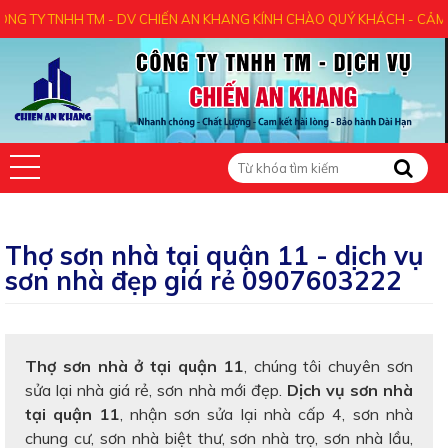
H TM - DV CHIẾN AN KHANG KÍNH CHÀO QUÝ KHÁCH - CẢM ƠN QUÝ KHÁ
Thợ sơn nhà tại quận 11 - dịch vụ
sơn nhà đẹp giá rẻ 0907603222
Thợ sơn nhà ở tại quận 11
, chúng tôi chuyên sơn
sửa lại nhà giá rẻ, sơn nhà mới đẹp.
Dịch vụ sơn nhà
tại quận 11
, nhận sơn sửa lại nhà cấp 4, sơn nhà
chung cư, sơn nhà biệt thư, sơn nhà trọ, sơn nhà lầu,