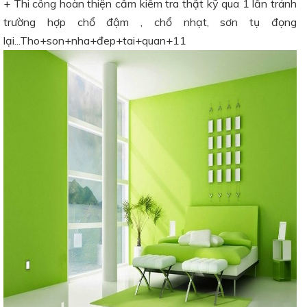
+ Thi công hoàn thiện cầm kiểm tra thật kỹ qua 1 lần tránh
trường hợp chổ đậm , chổ nhạt, sơn tụ đọng
lại...Tho+son+nha+đep+tai+quan+11