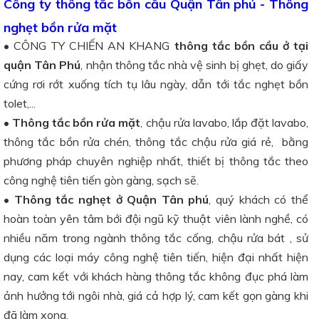
Công ty thông tắc bồn cầu Quận Tân phú - Thông
nghẹt bồn rửa mặt
• CÔNG TY CHIẾN AN KHANG
thông tắc bồn cầu ở tại
quận Tân Phú
, nhận thông tắc nhà vệ sinh bị ghẹt, do giấy
cứng rơi rớt xuống tích tụ lâu ngày, dẫn tới tắc nghẹt bồn
tolet,...
• Thông tắc bồn rửa mặt
, chậu rửa lavabo, lắp đặt lavabo,
thông tắc bồn rửa chén, thông tắc chậu rửa giá rẻ, bằng
phương pháp chuyên nghiệp nhất, thiết bị thông tắc theo
công nghệ tiên tiến gòn gàng, sạch sẽ.
•
Thông tắc nghẹt ở Quận Tân phú
, quý khách có thể
hoàn toàn yên tâm bới đội ngũ kỹ thuật viên lành nghề, có
nhiều năm trong ngành thông tắc cống, chậu rửa bát , sử
dụng các loại máy công nghệ tiên tiến, hiện đại nhất hiện
nay, cam kết với khách hàng thông tắc không đục phá làm
ảnh hưởng tới ngôi nhà, giá cả hợp lý, cam kết gọn gàng khi
đã làm xong.