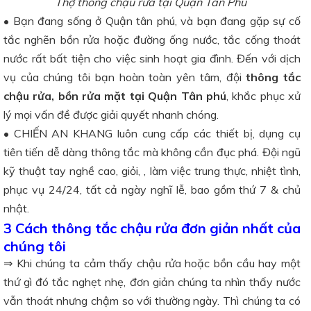
Thợ thông chậu rửa tại Quận Tân Phú
• Bạn đang sống ở Quận tân phú, và bạn đang gặp sự cố
tắc nghẽn bồn rửa hoặc đường ống nước, tắc cống thoát
nước rất bất tiện cho việc sinh hoạt gia đình. Đến với dịch
vụ của chúng tôi bạn hoàn toàn yên tâm, đội
thông tắc
chậu rửa, bồn rửa mặt tại Quận Tân phú
, khắc phục xử
lý mọi vấn đề được giải quyết nhanh chóng.
• CHIẾN AN KHANG luôn cung cấp các thiết bị, dụng cụ
tiên tiến dễ dàng thông tắc mà không cần đục phá. Đội ngũ
kỹ thuật tay nghề cao, giỏi, , làm việc trung thực, nhiệt tình,
phục vụ 24/24, tất cả ngày nghĩ lễ, bao gồm thứ 7 & chủ
nhật.
3 Cách thông tắc chậu rửa đơn giản nhất của
chúng tôi
⇒ Khi chúng ta cảm thấy chậu rửa hoặc bồn cầu hay một
thứ gì đó tắc nghẹt nhẹ, đơn giản chúng ta nhìn thấy nước
vẫn thoát nhưng chậm so với thường ngày. Thì chúng ta có