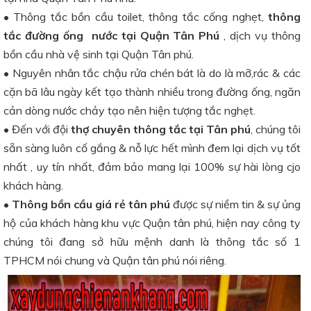
• Thông tắc bồn cầu toilet, thông tắc cống nghẹt,
thông
tắc đường ống nước tại Quận Tân Phú
, dịch vụ thông
bồn cầu nhà vệ sinh tại Quận Tân phú.
• Nguyên nhân tắc chậu rửa chén bát là do là mỡ,rác & các
cặn bã lâu ngày kết tạo thành nhiều trong đường ống, ngăn
cản dòng nước chảy tạo nên hiện tượng tắc nghẹt.
• Đến với đội
thợ chuyên thông tắc tại Tân phú
, chúng tôi
sẵn sàng luôn cố gắng & nỗ lực hết mình đem lại dịch vụ tốt
nhất , uy tín nhất, đảm bảo mang lại 100% sự hài lòng cjo
khách hàng.
• Thông bồn cầu giá rẻ tân phú
được sự niềm tin & sự ủng
hộ của khách hàng khu vực Quận tân phú, hiện nay công ty
chúng tôi đang sở hữu mệnh danh là thông tắc số 1
TPHCM nói chung và Quận tân phú nói riêng.