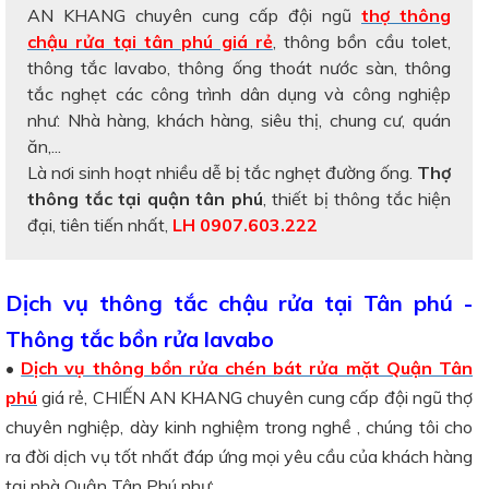
AN KHANG chuyên cung cấp đội ngũ
thợ thông
chậu rửa tại tân phú giá rẻ
, thông bồn cầu tolet,
thông tắc lavabo, thông ống thoát nước sàn, thông
tắc nghẹt các công trình dân dụng và công nghiệp
như: Nhà hàng, khách hàng, siêu thị, chung cư, quán
ăn,...
Là nơi sinh hoạt nhiều dễ bị tắc nghẹt đường ống.
Thợ
thông tắc tại quận tân phú
, thiết bị thông tắc hiện
đại, tiên tiến nhất,
LH 0907.603.222
Dịch vụ thông tắc chậu rửa tại Tân phú -
Thông tắc bồn rửa lavabo
•
Dịch vụ thông bồn rửa chén bát rửa mặt Quận Tân
phú
giá rẻ, CHIẾN AN KHANG chuyên cung cấp đội ngũ thợ
chuyên nghiệp, dày kinh nghiệm trong nghề , chúng tôi cho
ra đời dịch vụ tốt nhất đáp ứng mọi yêu cầu của khách hàng
tại nhà Quận Tân Phú như: