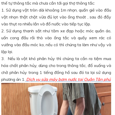
thế tự thông tắc mà chưa cần tới gọi thợ thông tắc:
1. Sử dụng vật tròn dài khoảng 1m nhọn, quấn giẻ vào đầu
vật nhọn thật chặt vừa đủ lọt vào ống thoát , sau đó đẩy
vào thụt ra nhiều lần và đổ nước vào tiếp tục lặp.
2. Sử dụng thanh sắt như tăm xe đạp hoặc móc quần áo,
uốn cong đầu rồi thò vào ống tắc và quấy xem rác có
vướng vào đầu móc ko, nếu có thì chúng ta làm như vậy và
lặp lại.
3. Nếu là vật khó phân hủy thì chúng ta cần ra tiệm mua
hóa chất phân hủy, dùng cho trong thông tắc, đổ xuống và
chờ phân hủy trong 1 tiếng đồng hồ sau đó ta lại sử dụng
phương án 1.
Dịch vụ sửa máy bơm nước tại Quận Tân phú