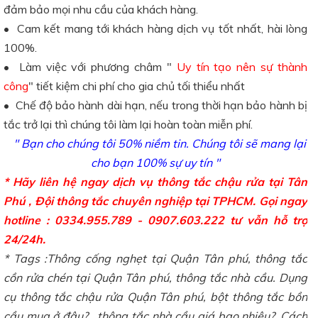
đảm bảo mọi nhu cầu của khách hàng.
• Cam kết mang tới khách hàng dịch vụ tốt nhất, hài lòng
100%.
• Làm việc với phương châm "
Uy tín tạo nên sự thành
công
" tiết kiệm chi phí cho gia chủ tối thiểu nhất
• Chế độ bảo hành dài hạn, nếu trong thời hạn bảo hành bị
tắc trở lại thì chúng tôi làm lại hoàn toàn miễn phí.
" Bạn cho chúng tôi 50% niềm tin. Chúng tôi sẽ mang lại
cho bạn 100% sự uy tín "
* Hãy liên hệ ngay dịch vụ thông tắc chậu rửa tại Tân
Phú , Đội thông tắc chuyên nghiệp tại TPHCM. Gọi ngay
hotline : 0334.955.789 - 0907.603.222 tư vẫn hỗ trợ
24/24h.
* Tags :Thông cống nghẹt tại Quận Tân phú, thông tắc
cồn rửa chén tại Quận
Tân phú, thông tắc nhà cầu. Dụng
cụ thông tắc chậu rửa Quận Tân phú, bột thông tắc bồn
cầu mua ở đâu? , thông tắc nhà cầu giá bao nhiêu?. Cách