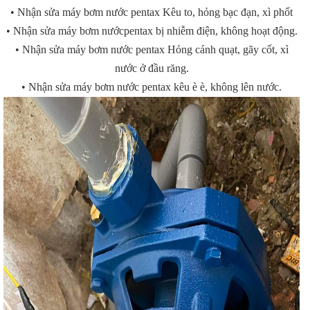
•
Nhận sửa máy bơm nước
pentax
Kêu to, hỏng bạc đạn, xì phốt
•
Nhận sửa máy bơm nước
pentax
bị nhiễm điện, không hoạt động.
•
Nhận sửa máy bơm nước
pentax
Hỏng cánh quạt, gãy cốt, xì
nước ở đầu răng.
•
Nhận sửa máy bơm nước
pentax
kêu è è, không lên nước.