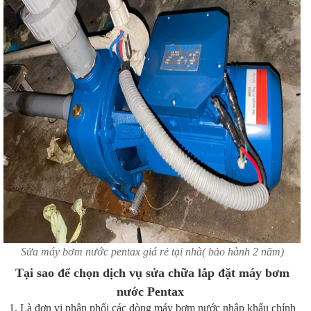
Sửa máy bơm nước pentax giá rẻ tại nhà( bảo hành 2 năm)
Tại sao để chọn dịch vụ sửa chữa lắp đặt máy bơm
nước Pentax
1. Là đơn vị phân phối các dòng máy bơm nước nhập khẩu chính