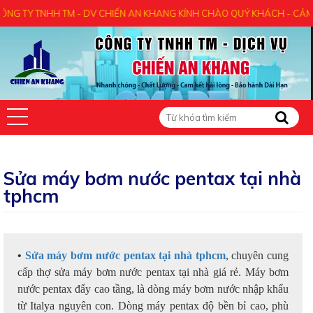
HH TM - DV CHIẾN AN KHANG KÍNH CHÀO QUÝ KHÁCH - CẢM ƠN QUÝ KH
Sửa máy bơm nước pentax tại nhà
tphcm
•
Sửa máy bơm nước pentax tại nhà tphcm
, chuyên cung
cấp thợ sửa máy bơm nước pentax tại nhà giá rẻ. Máy bơm
nước pentax đẩy cao tầng, là dòng máy bơm nước nhập khẩu
từ Italya nguyên con. Dòng máy pentax độ bền bỉ cao, phù