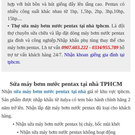
hợp với hút bồn và hút giếng đẩy lên tầng cao. Pentax có
nhiều công suất khác nhau từ 1hp, 1,5hp, 2hp, 3hp,10hp,
15hp....
• Thợ sửa máy bơm nước pentax tại nhà tphcm
. Là đội
thợ chuyên sửa chữa và lắp đặt dòng máy bơm nước pentax
gia đình và công nghiệp.Nhập khẩu phụ tùng thay thế cho
máy bơm pentax. Lh tư vấn
0907.603.222 - 0334/955.789
hỗ
trợ tư vấn khách hàng 24/7.
Nhận khoan giếng gia đình tại
tphcm
.
Sửa máy bơm nước pentax tại nhà TPHCM
Nhận
sửa máy bơm nước pentax tại nhà
giá rẻ khu vực tphcm.
Sản phẩm được nhập khẩu từ italya có tem bảo hành chính hãng 2
năm trở lên. Nhận lắp đặt máy bơm nước pentax đủ loại cho khách
hàng.
• Nhận sửa máy bơm nước pentax bị cháy, bốc mùi khét
•
Nhận sửa máy bơm nước
pentax
không hoạt động