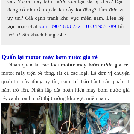
cái. Motor máy bơm nước của bạn đã bị cháy? Bạn
đang có nhu cầu quấn lại dây lõi đồng? Tìm đơn vị
uy tín? Giá cạnh tranh khu vực miền nam. Liên hệ
gọi hoặc chat
zalo 0907.603.222 - 0334.955.789
hỗ
trợ tư vấn khách hàng 24.7.
Quấn lại motor máy bơm nước giá rẻ
+ Nhận quấn lại các loại
motor máy bơm nước giá rẻ
,
motor máy trộn bê tông, tất cả các loại. Là đơn vị chuyện
quấn lõi dây đồng uy tín, cam kết bảo hành sản phẩm 1
năm trở lên. Nhận lắp đặt hoàn hiện máy bơm nước giá
rẻ, canh tranh nhất thị trường khu vực miền nam.