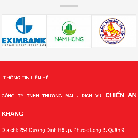
THÔNG TIN LIÊN HỆ
CHIẾN AN
CÔNG TY TNHH THƯƠNG MẠI - DỊCH VỤ
KHANG
Địa chỉ: 254 Dương Đình Hội, p. Phước Long B, Quận 9