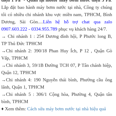
điện 1 Fa
-
Quấn lại motor máy bơm nước điện 3 Fa
.
Lắp đặt bao hành máy bơm nước tại nhà, Công ty chúng
tôi có nhiều chi nhánh khu vực miền nam, TPHCM, Bình
Dương, Sài Gòn....
Liên hệ hỗ trợ chat qua zalo
0907.603.222 - 0334.955.789
phục vụ khách hàng 24/7.
→ Chi nhánh 1 : 254 Dương đình hội, P Phước long B,
TP Thủ Đức TPHCM
→Chi nhánh 2: 390/18 Phan Huy Ích, P 12 , Quận Gò
Vấp, TPHCM
→Chi nhánh 3, 59/1B Đường TCH 07, P Tân chánh hiệp,
Quận 12, TPHCM
→Chi nhánh 4: 190 Nguyễn thái bình, Phường cầu ông
lãnh, Quận 1, TPHCM
→Chi nhánh 5 : 306/1 Cộng hòa, Phường 4, Quận tân
bình, TPHCM
♦ Xem thêm:
Cách sửa máy bơm nước tại nhà hiệu quả